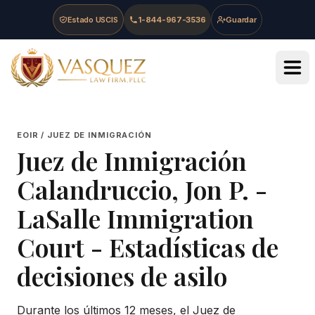
Skip to main content
Skip to navigation
Skip to footer
Estado USCIS
1-844-967-3536
Guardar
Vasquez Law Firm - Home
EOIR / JUEZ DE INMIGRACIÓN
Juez de Inmigración
Calandruccio, Jon P.
-
LaSalle Immigration
Court
- Estadísticas de
decisiones de asilo
Durante los últimos 12 meses, el Juez de