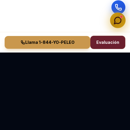
Llama 1-844-YO-PELEO
Evaluación
Vasquez Law Firm
YO PELEO® POR TI