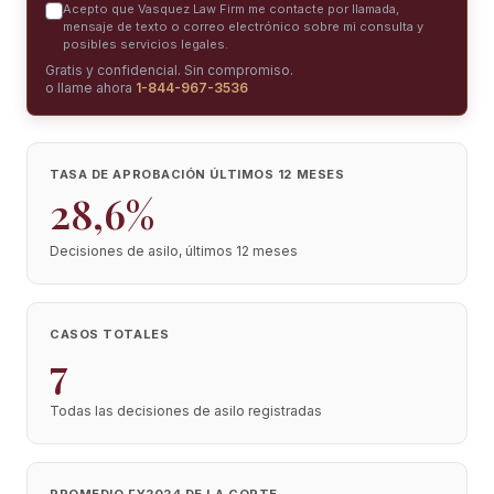
Acepto que Vasquez Law Firm me contacte por llamada,
mensaje de texto o correo electrónico sobre mi consulta y
posibles servicios legales.
Gratis y confidencial. Sin compromiso.
o llame ahora
1-844-967-3536
TASA DE APROBACIÓN ÚLTIMOS 12 MESES
28,6%
Decisiones de asilo, últimos 12 meses
CASOS TOTALES
7
Todas las decisiones de asilo registradas