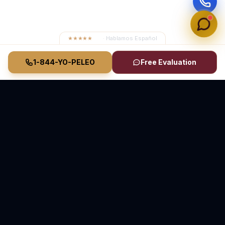
★★★★★
4.8
· Hablamos Español
1-844-YO-PELEO
Free Evaluation
Vasquez Law Firm
YO PELEO® POR TI