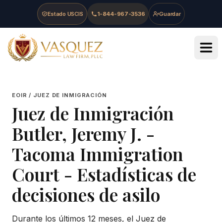
Skip to main content
Skip to navigation
Skip to footer
Estado USCIS
1-844-967-3536
Guardar
Vasquez Law Firm - Home
EOIR / JUEZ DE INMIGRACIÓN
Juez de Inmigración
Butler, Jeremy J.
-
Tacoma Immigration
Court
- Estadísticas de
decisiones de asilo
Durante los últimos 12 meses, el Juez de