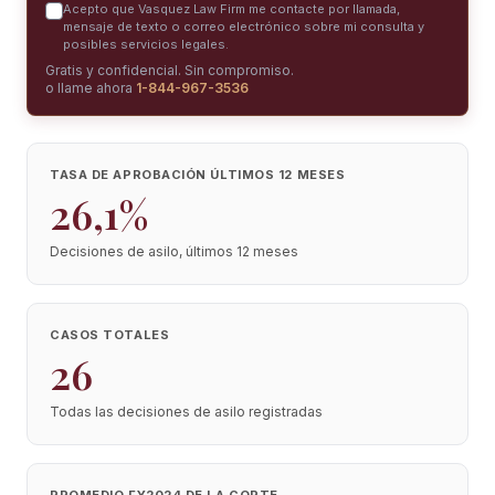
Acepto que Vasquez Law Firm me contacte por llamada,
mensaje de texto o correo electrónico sobre mi consulta y
posibles servicios legales.
Gratis y confidencial. Sin compromiso.
o llame ahora
1-844-967-3536
TASA DE APROBACIÓN ÚLTIMOS 12 MESES
26,1%
Decisiones de asilo, últimos 12 meses
CASOS TOTALES
26
Todas las decisiones de asilo registradas