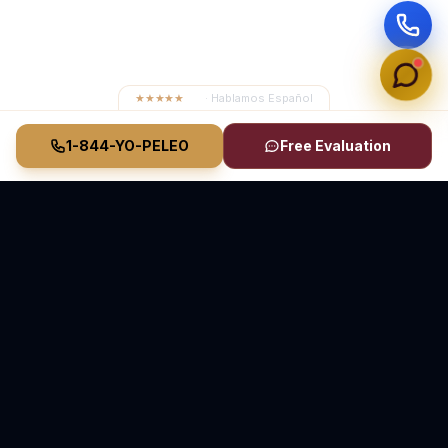
★★★★★
4.8
· Hablamos Español
1-844-YO-PELEO
Free Evaluation
Vasquez Law Firm
YO PELEO® POR TI