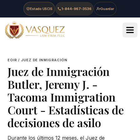
Skip to main content
Skip to navigation
Skip to footer
Estado USCIS
1-844-967-3536
Guardar
Vasquez Law Firm - Home
EOIR / JUEZ DE INMIGRACIÓN
Juez de Inmigración
Butler, Jeremy J.
-
Tacoma Immigration
Court
- Estadísticas de
decisiones de asilo
Durante los últimos 12 meses, el Juez de