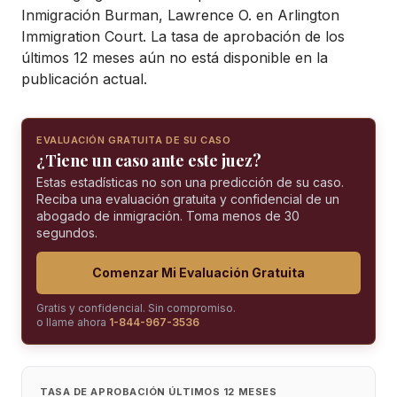
Inmigración Burman, Lawrence O. en Arlington
Immigration Court. La tasa de aprobación de los
últimos 12 meses aún no está disponible en la
publicación actual.
EVALUACIÓN GRATUITA DE SU CASO
¿Tiene un caso ante este juez?
Estas estadísticas no son una predicción de su caso.
Reciba una evaluación gratuita y confidencial de un
abogado de inmigración. Toma menos de 30
segundos.
Comenzar Mi Evaluación Gratuita
Gratis y confidencial. Sin compromiso.
o llame ahora
1-844-967-3536
TASA DE APROBACIÓN ÚLTIMOS 12 MESES