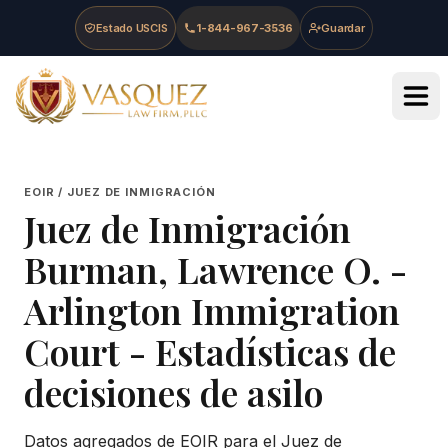
Skip to main content
Skip to navigation
Skip to footer
Estado USCIS
1-844-967-3536
Guardar
Vasquez Law Firm - Home
EOIR / JUEZ DE INMIGRACIÓN
Juez de Inmigración
Burman, Lawrence O.
-
Arlington Immigration
Court
- Estadísticas de
decisiones de asilo
Datos agregados de EOIR para el Juez de