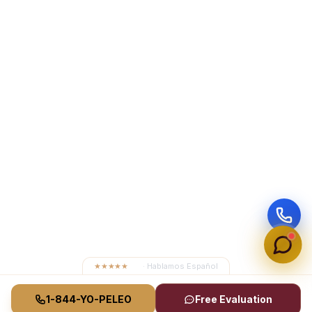
★★★★★
4.8
· Hablamos Español
1-844-YO-PELEO
Free Evaluation