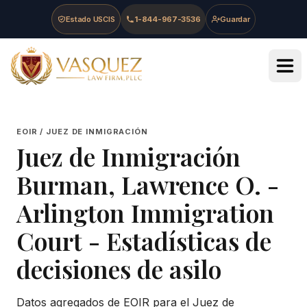
Skip to main content
Skip to navigation
Skip to footer
Estado USCIS
1-844-967-3536
Guardar
Vasquez Law Firm - Home
EOIR / JUEZ DE INMIGRACIÓN
Juez de Inmigración
Burman, Lawrence O.
-
Arlington Immigration
Court
- Estadísticas de
decisiones de asilo
Datos agregados de EOIR para el Juez de