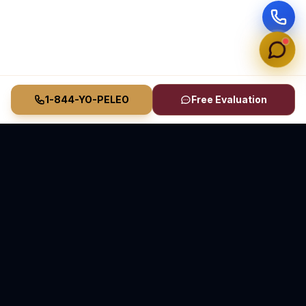
1-844-YO-PELEO
Free Evaluation
Vasquez Law Firm
YO PELEO® POR TI