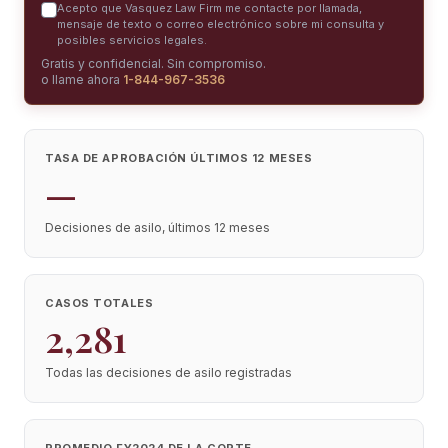
Acepto que Vasquez Law Firm me contacte por llamada,
mensaje de texto o correo electrónico sobre mi consulta y
posibles servicios legales.
Gratis y confidencial. Sin compromiso.
o llame ahora
1-844-967-3536
TASA DE APROBACIÓN ÚLTIMOS 12 MESES
—
Decisiones de asilo, últimos 12 meses
CASOS TOTALES
2,281
Todas las decisiones de asilo registradas