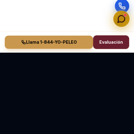
Llama 1-844-YO-PELEO
Evaluación
Vasquez Law Firm
YO PELEO® POR TI