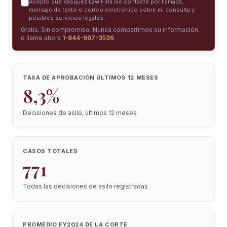
Acepto que Vasquez Law Firm me contacte por llamada,
mensaje de texto o correo electrónico sobre mi consulta y
posibles servicios legales.
Gratis. Sin compromiso. Nunca compartimos su información.
o llame ahora
1-844-967-3536
TASA DE APROBACIÓN ÚLTIMOS 12 MESES
8,3%
Decisiones de asilo, últimos 12 meses
CASOS TOTALES
771
Todas las decisiones de asilo registradas
PROMEDIO FY2024 DE LA CORTE