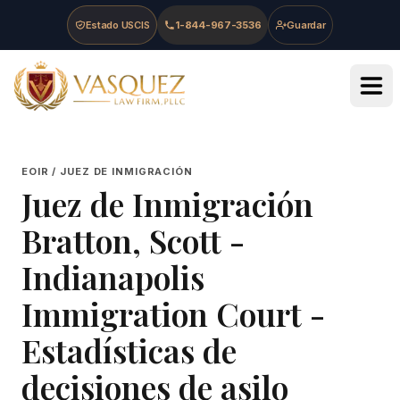
Skip to main content
Skip to navigation
Skip to footer
Estado USCIS
1-844-967-3536
Guardar
Vasquez Law Firm - Home
EOIR / JUEZ DE INMIGRACIÓN
Juez de Inmigración
Bratton, Scott
-
Indianapolis
Immigration Court
-
Estadísticas de
decisiones de asilo