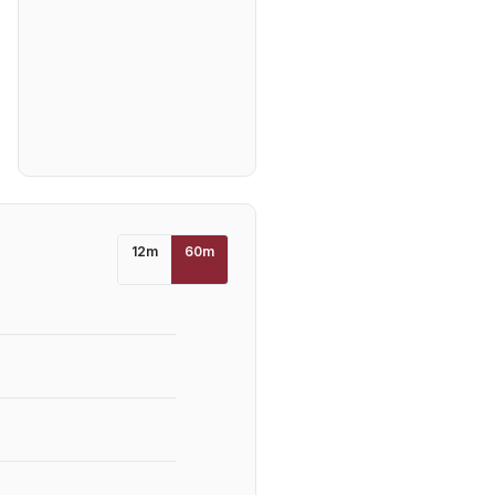
12
m
60
m