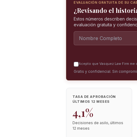
EVALUACIÓN GRATUITA DE SU CA
¿Revisando el historia
Estos números describen decis
evaluación gratuita y confidenci
Acepto que Vasquez Law Firm me co
Gratis y confidencial. Sin comprom
TASA DE APROBACIÓN
ÚLTIMOS 12 MESES
4,1%
Decisiones de asilo, últimos
12 meses