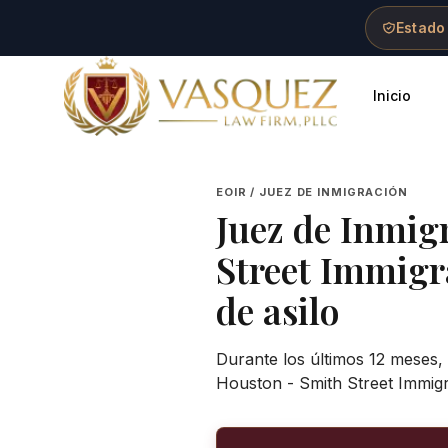
Skip to main content
Skip to navigation
Skip to footer
Estado
Inicio
Vasquez Law Firm - Home
EOIR / JUEZ DE INMIGRACIÓN
Juez de Inmig
Street Immigr
de asilo
Durante los últimos 12 meses,
Houston - Smith Street Immigr