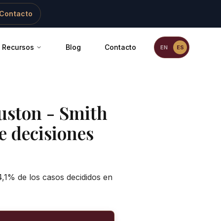
Contacto
Recursos
Blog
Contacto
EN
ES
uston - Smith
e decisiones
4,1% de los casos decididos en