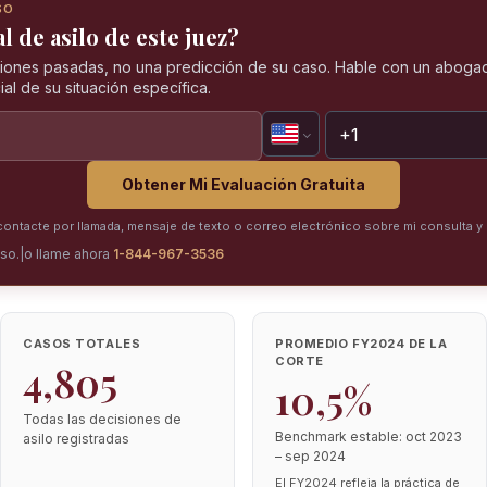
SO
l de asilo de este juez?
iones pasadas, no una predicción de su caso. Hable con un abogad
al de su situación específica.
Obtener Mi Evaluación Gratuita
ntacte por llamada, mensaje de texto o correo electrónico sobre mi consulta y 
iso.
|
o llame ahora
1-844-967-3536
CASOS TOTALES
PROMEDIO FY2024 DE LA
CORTE
4,805
10,5%
Todas las decisiones de
Benchmark estable: oct 2023
asilo registradas
– sep 2024
El FY2024 refleja la práctica de