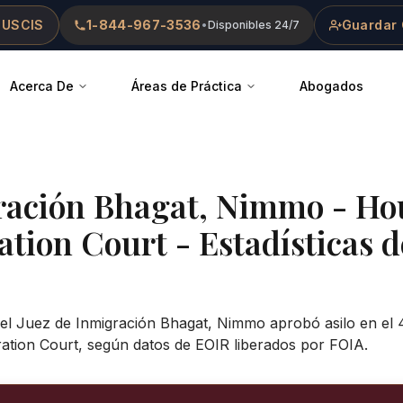
 USCIS
1-844-967-3536
Guardar 
•
Disponibles 24/7
Acerca De
Áreas de Práctica
Abogados
ración
Bhagat, Nimmo
-
Ho
ation Court
- Estadísticas d
 el Juez de Inmigración Bhagat, Nimmo aprobó asilo en el 
ation Court, según datos de EOIR liberados por FOIA.