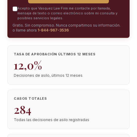
Acepto que Vasquez Law Firm me contacte por llamada,
mensaje de texto o correo electrónico sobre mi consulta y
posibles servicios legales.
Gratis. Sin compromiso. Nunca compartimos su información.
o llame ahora
1-844-967-3536
TASA DE APROBACIÓN ÚLTIMOS 12 MESES
12,0%
Decisiones de asilo, últimos 12 meses
CASOS TOTALES
284
Todas las decisiones de asilo registradas