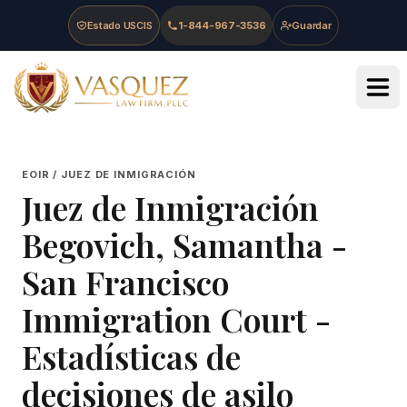
Skip to main content
Skip to navigation
Skip to footer
Estado USCIS
1-844-967-3536
Guardar
Vasquez Law Firm - Home
EOIR / JUEZ DE INMIGRACIÓN
Juez de Inmigración
Begovich, Samantha
-
San Francisco
Immigration Court
-
Estadísticas de
decisiones de asilo