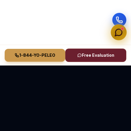
1-844-YO-PELEO
Free Evaluation
Vasquez Law Firm