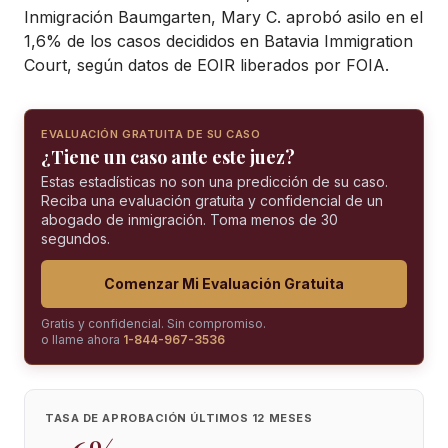
Inmigración Baumgarten, Mary C. aprobó asilo en el
1,6% de los casos decididos en Batavia Immigration
Court, según datos de EOIR liberados por FOIA.
EVALUACIÓN GRATUITA DE SU CASO
¿Tiene un caso ante este juez?
Estas estadísticas no son una predicción de su caso.
Reciba una evaluación gratuita y confidencial de un
abogado de inmigración. Toma menos de 30
segundos.
Comenzar Mi Evaluación Gratuita
Gratis y confidencial. Sin compromiso.
o llame ahora
1-844-967-3536
TASA DE APROBACIÓN ÚLTIMOS 12 MESES