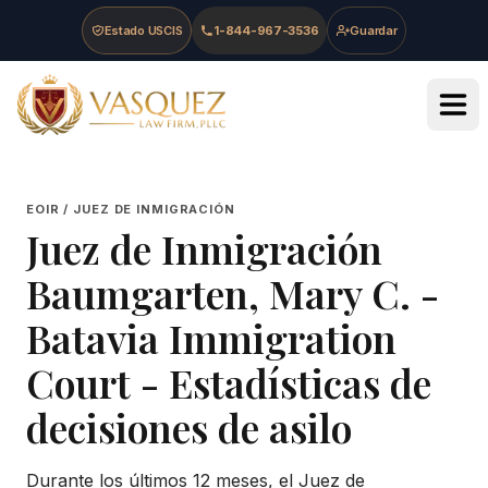
Skip to main content
Skip to navigation
Skip to footer
Estado USCIS
1-844-967-3536
Guardar
Vasquez Law Firm - Home
EOIR / JUEZ DE INMIGRACIÓN
Juez de Inmigración
Baumgarten, Mary C.
-
Batavia Immigration
Court
- Estadísticas de
decisiones de asilo
Durante los últimos 12 meses, el Juez de