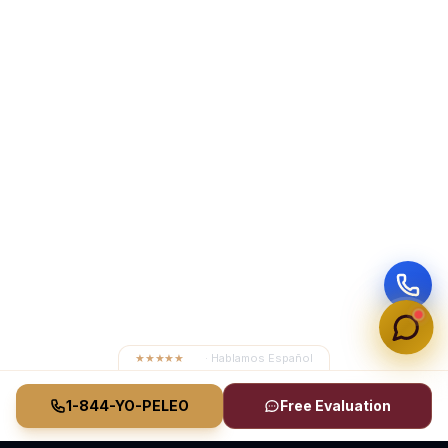
★★★★★
4.8
· Hablamos Español
1-844-YO-PELEO
Free Evaluation