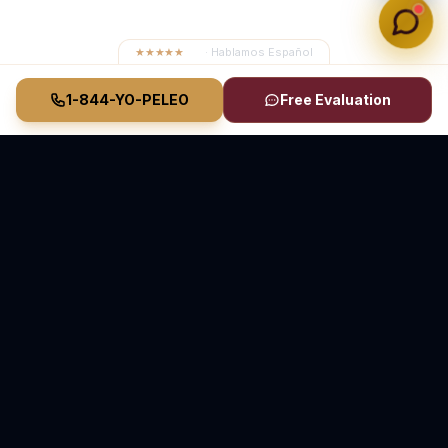
★★★★★
4.8
· Hablamos Español
1-844-YO-PELEO
Free Evaluation
Vasquez Law Firm
YO PELEO® POR TI
Abogados Elite de Inmigración y Lesiones Personales