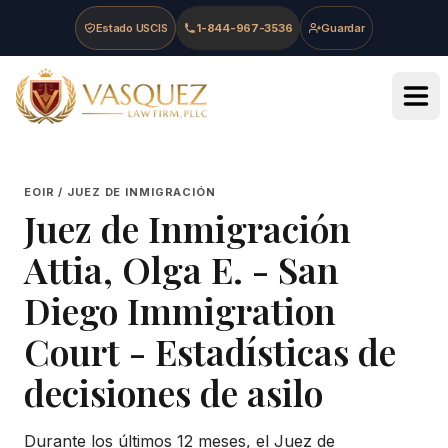
Skip to main content
Skip to navigation
Skip to footer
Estado USCIS
1-844-967-3536
Guardar
Vasquez Law Firm - Home
EOIR / JUEZ DE INMIGRACIÓN
Juez de Inmigración
Attia, Olga E.
-
San
Diego Immigration
Court
- Estadísticas de
decisiones de asilo
Durante los últimos 12 meses, el Juez de