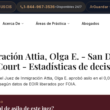
 USCIS
1-844-967-3536
Guardar 
•
Disponibles 24/7
Acerca De
Áreas de Práctica
Abogados
ración
Attia, Olga E.
-
San 
Court
- Estadísticas de decis
el Juez de Inmigración Attia, Olga E. aprobó asilo en el 0,
según datos de EOIR liberados por FOIA.
SO
l de asilo de este juez?