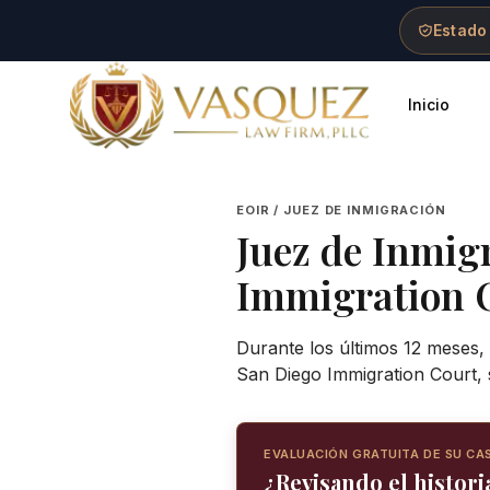
Skip to main content
Skip to navigation
Skip to footer
Estado
Inicio
Vasquez Law Firm - Home
EOIR / JUEZ DE INMIGRACIÓN
Juez de Inmig
Immigration 
Durante los últimos 12 meses, 
San Diego Immigration Court, 
EVALUACIÓN GRATUITA DE SU CA
¿Revisando el historia