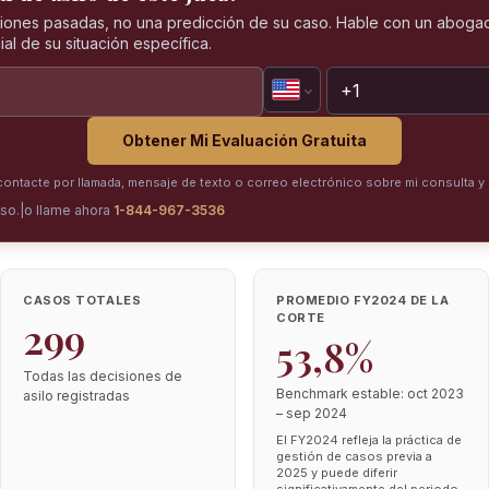
iones pasadas, no una predicción de su caso. Hable con un abogad
al de su situación específica.
Obtener Mi Evaluación Gratuita
ntacte por llamada, mensaje de texto o correo electrónico sobre mi consulta y 
iso.
|
o llame ahora
1-844-967-3536
CASOS TOTALES
PROMEDIO FY2024 DE LA
CORTE
299
53,8%
Todas las decisiones de
Benchmark estable: oct 2023
asilo registradas
– sep 2024
El FY2024 refleja la práctica de
gestión de casos previa a
2025 y puede diferir