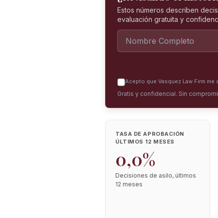
Estos números describen decis
evaluación gratuita y confidenci
Acepto que Vasquez Law Firm me co
Gratis y confidencial. Sin comprom
TASA DE APROBACIÓN
ÚLTIMOS 12 MESES
0,0%
Decisiones de asilo, últimos
12 meses