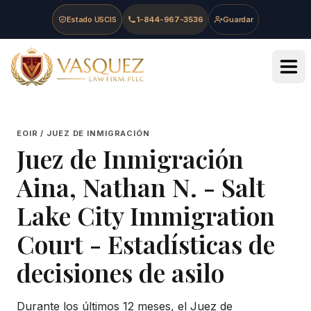
Skip to main content
Skip to navigation
Skip to footer
Estado USCIS
1-844-967-3536
Guardar
Vasquez Law Firm - Home
EOIR / JUEZ DE INMIGRACIÓN
Juez de Inmigración
Aina, Nathan N.
-
Salt
Lake City Immigration
Court
- Estadísticas de
decisiones de asilo
Durante los últimos 12 meses, el Juez de