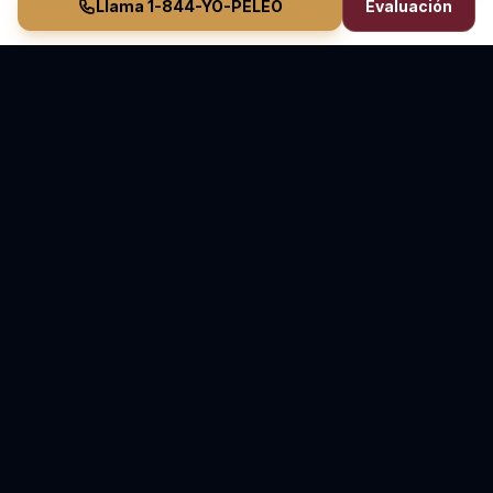
Llama 1-844-YO-PELEO
Evaluación
Vasquez Law Firm
YO PELEO® POR TI
Abogados Elite de Inmigración y Lesiones Personales
Inmigración en Carolina del Norte y Florida • Lesiones
Personales en Carolina del Norte
70+ Años de Experiencia Combinada • Sirviendo
desde 2011