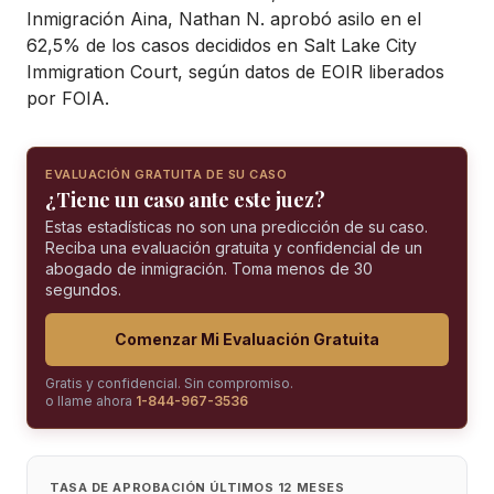
Inmigración Aina, Nathan N. aprobó asilo en el
62,5% de los casos decididos en Salt Lake City
Immigration Court, según datos de EOIR liberados
por FOIA.
EVALUACIÓN GRATUITA DE SU CASO
¿Tiene un caso ante este juez?
Estas estadísticas no son una predicción de su caso.
Reciba una evaluación gratuita y confidencial de un
abogado de inmigración. Toma menos de 30
segundos.
Comenzar Mi Evaluación Gratuita
Gratis y confidencial. Sin compromiso.
o llame ahora
1-844-967-3536
TASA DE APROBACIÓN ÚLTIMOS 12 MESES