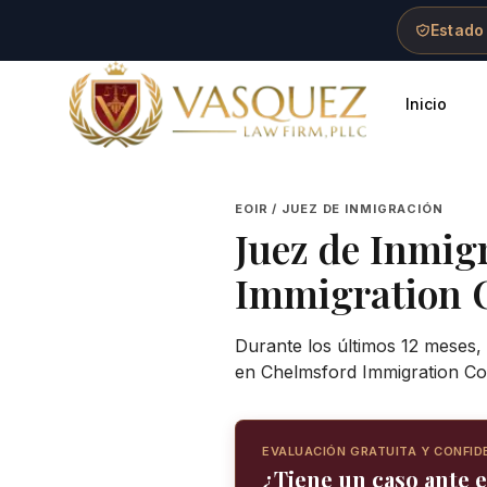
Skip to main content
Skip to navigation
Skip to footer
Estado
Inicio
Vasquez Law Firm - Home
EOIR / JUEZ DE INMIGRACIÓN
Juez de Inmig
Immigration 
Durante los últimos 12 meses,
en Chelmsford Immigration Cou
EVALUACIÓN GRATUITA Y CONFID
¿Tiene un caso ante 