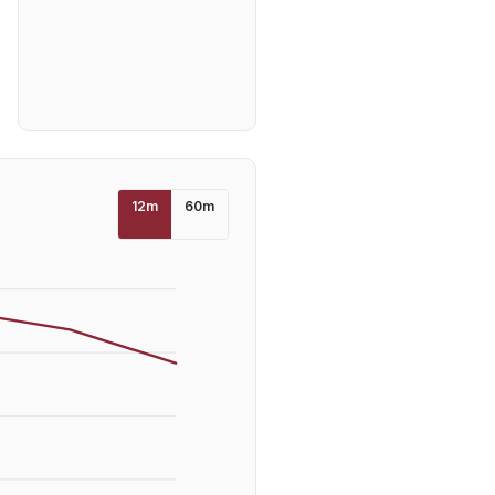
12
m
60
m