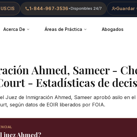
 USCIS
1-844-967-3536
Guardar 
•
Disponibles 24/7
Acerca De
Áreas de Práctica
Abogados
ración
Ahmed, Sameer
-
Ch
Court
- Estadísticas de decis
 el Juez de Inmigración Ahmed, Sameer aprobó asilo en el
rt, según datos de EOIR liberados por FOIA.
ENCIAL
el juez Ahmed?