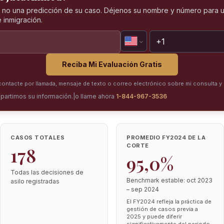
, no una predicción de su caso. Déjenos su nombre y número para u
 inmigración.
Reciba Mi Evaluación Gratis
ntacte por llamada, mensaje de texto o correo electrónico sobre mi consulta y 
partimos su información.
|
o llame ahora
1-844-967-3536
CASOS TOTALES
PROMEDIO FY2024 DE LA
CORTE
178
95,0%
Todas las decisiones de
Benchmark estable: oct 2023
asilo registradas
– sep 2024
El FY2024 refleja la práctica de
gestión de casos previa a
2025 y puede diferir