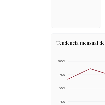
Tendencia mensual de
100
%
75
%
50
%
25
%