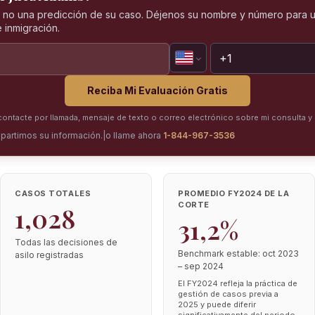
, no una predicción de su caso. Déjenos su nombre y número para u
 inmigración.
Reciba Mi Evaluación Gratis
ntacte por llamada, mensaje de texto o correo electrónico sobre mi consulta y 
partimos su información.
|
o llame ahora
1-844-967-3536
CASOS TOTALES
PROMEDIO FY2024 DE LA
CORTE
1,028
31,2%
Todas las decisiones de
Benchmark estable: oct 2023
asilo registradas
– sep 2024
El FY2024 refleja la práctica de
gestión de casos previa a
2025 y puede diferir