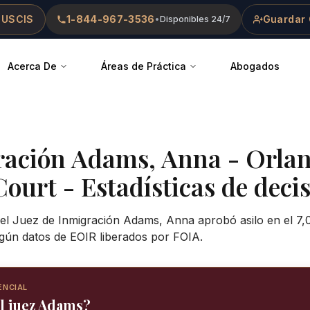
 USCIS
1-844-967-3536
Guardar 
•
Disponibles 24/7
Acerca De
Áreas de Práctica
Abogados
ración
Adams, Anna
-
Orla
Court
- Estadísticas de decis
 el Juez de Inmigración Adams, Anna aprobó asilo en el 7,
gún datos de EOIR liberados por FOIA.
ENCIAL
el juez Adams?