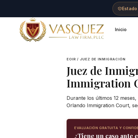
Skip to main content
Skip to navigation
Skip to footer
Estado
Inicio
Vasquez Law Firm - Home
EOIR / JUEZ DE INMIGRACIÓN
Juez de Inmig
Immigration 
Durante los últimos 12 meses,
Orlando Immigration Court, se
EVALUACIÓN GRATUITA Y CONFID
¿Tiene un caso ante 