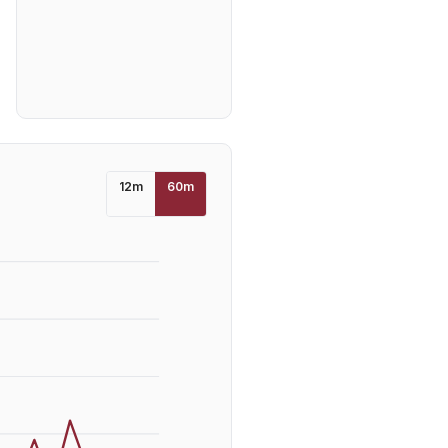
12
m
60
m