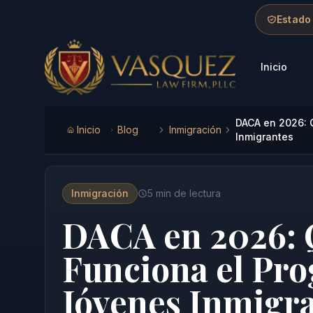
Skip to main content
Skip to navigation
Skip to footer
Estado
Inicio
Vasquez Law Firm - Home
DACA en 2026: 
Inicio
Blog
Inmigración
Inmigrantes
Inmigración
5
min de lectura
DACA en 2026: 
Funciona el Pr
Jóvenes Inmigr