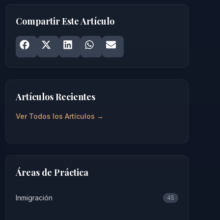
Compartir Este Artículo
Share on
Share on
Facebook
Share on
X
Share on
LinkedIn
Share on
WhatsApp
Email
Artículos Recientes
Ver Todos los Artículos →
Áreas de Práctica
Inmigración
45