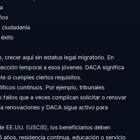
da
ños
DACA?
 ciudadanía
s Unidos?
 éxito
 crecer aquí sin estatus legal migratorio. En
tección temporal a esos jóvenes. DACA significa
te si cumples ciertos requisitos.
íticos continuos. Por ejemplo, tribunales
as varían)
 fallos que a veces complican solicitar o renovar
ta renovaciones y DACA sigue activo para
 de EE.UU. (USCIS)
, los beneficiarios deben
6 años, residencia continua, educación o servicio