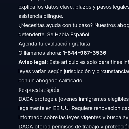
explica los datos clave, plazos y pasos legal
Paso a paso: Qué hacer para solicitar o renovar DACA
asistencia bilingüe.
Errores Comunes en Solicitudes de DACA
¿Necesitas ayuda con tu caso? Nuestros abog
defenderte. Se Habla Español.
Cronología de DACA y Qué Esperar
Agenda tu evaluación gratuita
Preguntas Frecuentes sobre DACA
O llámanos ahora:
1-844-967-3536
Aviso legal:
¿Qué significa DACA?
Este artículo es solo para fines i
leyes varían según jurisdicción y circunstancia
¿Es ilegal DACA ahora?
con un abogado calificado.
Respuesta rápida
¿Pueden los beneficiarios de DACA convertirse en ciu
DACA protege a jóvenes inmigrantes elegibles 
¿Qué está pasando con DACA ahora?
legalmente en EE.UU. Requiere renovación ca
informado sobre las leyes vigentes y busca ay
¿Cuáles son los beneficios de DACA?
DACA otorga permisos de trabajo y protección