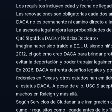
¿Cómo solicito DACA en Raleigh?
Los requisitos incluyen edad y fecha de llega
Las renovaciones son obligatorias cada dos a
¿Qué documentos se necesitan para la renovación de 
DACA no es permanente ni camino directo a la
¿Puede un beneficiario de DACA viajar fuera de Estado
La asesoría legal mejora las probabilidades de
Qué Significa DACA y Noticias Recientes
Notas sobre NC, FL y a nivel nacional
Imagina haber sido traído a EE.UU. siendo niño,
Notas sobre Carolina del Norte
2012, el gobierno creó DACA para brindar pro
evitar la deportación y poder trabajar legalmen
Notas sobre Florida
En 2026, DACA enfrenta desafíos legales y pol
Conceptos a nivel nacional (información general, las regl
federales en Texas y otros estados han emitido
el estatus DACA. A pesar de ello, USCIS acep
Cuándo llamar a un abogado ahora
muchos en Raleigh y más allá.
Acerca de Vasquez Law Firm
Según
Servicios de Ciudadanía e Inmigración
cumplir requisitos como llegada antes de los 1
Confianza y Experiencia Legal del Abogado