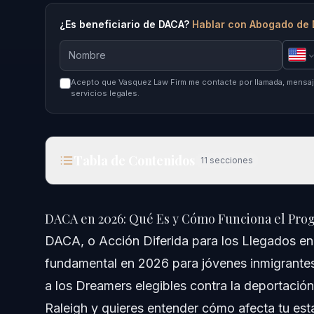
¿Es beneficiario de DACA?
Hablar con Abogado de 
Acepto que Vasquez Law Firm me contacte por llamada, mensaje
servicios legales.
Tabla de Contenidos
11
secciones
DACA en 2026: Qué Es y Cómo Funciona el Progra
DACA en 2026: Qué Es y Cómo Funciona el Pro
Respuesta rápida
DACA, o Acción Diferida para los Llegados en 
fundamental en 2026 para jóvenes inmigrantes
Qué Significa DACA y Noticias Recientes
a los Dreamers elegibles contra la deportación 
Cómo Solicitar o Renovar Tu Estatus DACA
Raleigh y quieres entender cómo afecta tu est