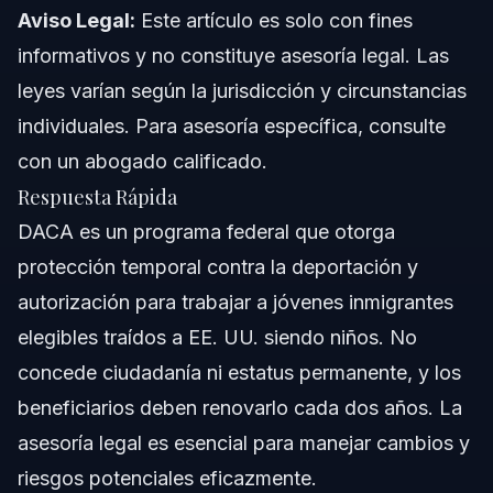
DACA en Carolina del Norte y Florida
Aviso Legal:
Este artículo es solo con fines
informativos y no constituye asesoría legal. Las
Notas sobre Carolina del Norte
leyes varían según la jurisdicción y circunstancias
Notas sobre Florida
individuales. Para asesoría específica, consulte
con un abogado calificado.
Conceptos a Nivel Nacional
Respuesta Rápida
Cuándo Contactar a un Abogado de Inmigración
DACA es un programa federal que otorga
protección temporal contra la deportación y
Acerca de Vasquez Law Firm
autorización para trabajar a jóvenes inmigrantes
Confianza y Experiencia del Abogado
elegibles traídos a EE. UU. siendo niños. No
concede ciudadanía ni estatus permanente, y los
Preguntas Frecuentes
beneficiarios deben renovarlo cada dos años. La
¿Qué significa DACA?
asesoría legal es esencial para manejar cambios y
riesgos potenciales eficazmente.
¿Se considera ilegal DACA?