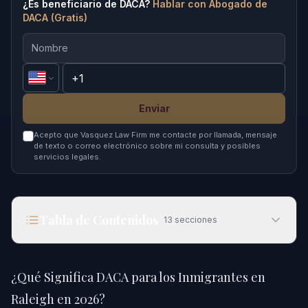
¿Es beneficiario de DACA?
Hablar con Abogado de
DACA (Gratis)
Enviar
Acepto que Vasquez Law Firm me contacte por llamada, mensaje
de texto o correo electrónico sobre mi consulta y posibles
servicios legales.
Tabla de Contenidos
13
secciones
¿Qué Significa DACA para los Inmigrantes en
Raleigh en 2026?
¿Qué Significa DACA para los Inmigrantes en
Respuesta Rápida
Raleigh en 2026?