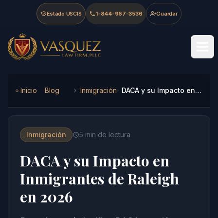
Skip to main content
Skip to navigation
Skip to footer
Estado USCIS
1-844-967-3536
Guardar
Vasquez Law Firm - Home
Inicio
Blog
Inmigración
DACA y su Impacto en Inmigrantes de Raleigh en 2026
Inmigración
5
min de lectura
DACA y su Impacto en
Inmigrantes de Raleigh
en 2026