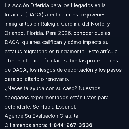
La Acción Diferida para los Llegados en la
Comprendiendo DACA en 2026
Infancia (DACA) afecta a miles de jóvenes
Qué No Significa DACA
inmigrantes en Raleigh, Carolina del Norte, y
Orlando, Florida. Para 2026, conocer qué es
Qué Sí Proporciona DACA
DACA, quiénes califican y cómo impacta su
Guía Paso a Paso para Solicitar DACA
estatus migratorio es fundamental. Este artículo
ofrece información clara sobre las protecciones
La Importancia de la Asistencia Legal
de DACA, los riesgos de deportación y los pasos
Documentos Requeridos y Lista de Control
para solicitarlo o renovarlo.
¿Necesita ayuda con su caso? Nuestros
Cronograma de DACA: Qué Esperar
abogados experimentados están listos para
Costos y Tarifas para Solicitudes de DACA
defenderle. Se Habla Español.
Agende Su Evaluación Gratuita
Errores Comunes a Evitar en Casos de DACA
O llámenos ahora:
1-844-967-3536