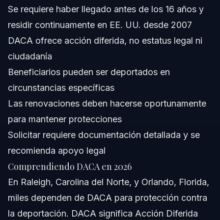
Se requiere haber llegado antes de los 16 años y
¿Tener DACA significa que soy ciudadano
residir continuamente en EE. UU. desde 2007
estadounidense?
DACA ofrece acción diferida, no estatus legal ni
¿Los beneficiarios de DACA pueden ser deportados?
ciudadanía
¿Qué es la consideración de acción diferida en DACA?
Beneficiarios pueden ser deportados en
circunstancias específicas
¿Cómo solicito o renuevo DACA en Raleigh, NC o
Orlando, FL?
Las renovaciones deben hacerse oportunamente
¿Qué documentos se requieren para una solicitud de
para mantener protecciones
DACA?
Solicitar requiere documentación detallada y se
¿Pueden los titulares de DACA viajar fuera de EE. UU.?
recomienda apoyo legal
Fuentes y Referencias
Comprendiendo DACA en 2026
En Raleigh, Carolina del Norte, y Orlando, Florida,
miles dependen de DACA para protección contra
la deportación. DACA significa Acción Diferida