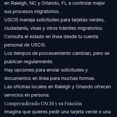
en Raleigh, NC y Orlando, FL a controlar mejor
sus procesos migratorios.
¿Puedo presentar formularios USCIS desde casa en
línea?
USCIS maneja solicitudes para tarjetas verdes,
¿Cuál es el número telefónico de USCIS para atención
ciudadanía, visas y otros trámites migratorios.
al cliente?
Consulta el estado en línea desde tu cuenta
¿Cómo funciona el proceso de entrevistas migratorias
de USCIS?
personal de USCIS.
Fuentes y Referencias
Los tiempos de procesamiento cambian, pero se
publican regularmente.
Hay opciones para enviar solicitudes y
documentos en línea para muchas formas.
Las oficinas locales en Raleigh y Orlando ofrecen
servicios en persona.
Comprendiendo USCIS y su Función
Imagina que quieres pedir una tarjeta verde o una