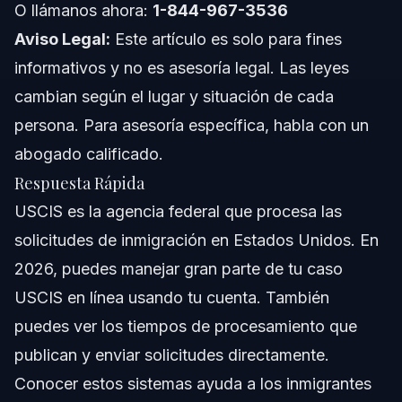
Conceptos a Nivel Nacional
O llámanos ahora:
1-844-967-3536
Aviso Legal:
Este artículo es solo para fines
Cuándo Consultar a un Abogado para Asuntos
con USCIS
informativos y no es asesoría legal. Las leyes
cambian según el lugar y situación de cada
Sobre Vasquez Law Firm
persona. Para asesoría específica, habla con un
Confianza y Experiencia del Abogado
abogado calificado.
Respuesta Rápida
Preguntas Frecuentes
USCIS es la agencia federal que procesa las
¿Qué es USCIS y qué hace?
solicitudes de inmigración en Estados Unidos. En
2026, puedes manejar gran parte de tu caso
¿Cómo puedo verificar el estado de mi caso USCIS en
línea?
USCIS en línea usando tu cuenta. También
¿Cuáles son los tiempos típicos de procesamiento de
puedes ver los tiempos de procesamiento que
USCIS?
publican y enviar solicitudes directamente.
¿Cómo solicito documentos o formularios a USCIS?
Conocer estos sistemas ayuda a los inmigrantes
¿Qué debo hacer si mi caso USCIS está retrasado?