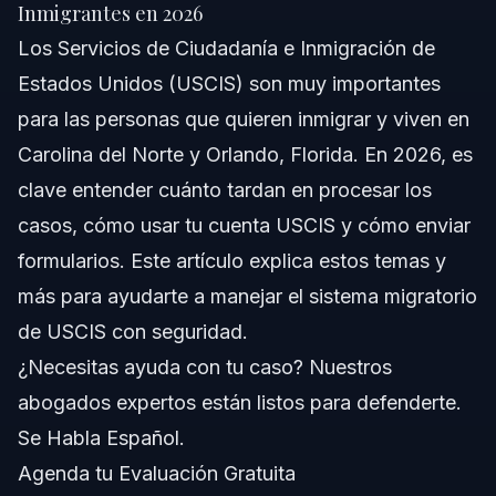
Respuesta Rápida
Inmigrantes en 2026
Los Servicios de Ciudadanía e Inmigración de
Comprendiendo USCIS y su Función
Estados Unidos (USCIS) son muy importantes
Paso a Paso: Cómo Usar tu Cuenta USCIS
para las personas que quieren inmigrar y viven en
Carolina del Norte y Orlando, Florida. En 2026, es
Lista de Documentos para Presentar en USCIS
clave entender cuánto tardan en procesar los
Tiempos de Procesamiento de USCIS y Qué
casos, cómo usar tu cuenta USCIS y cómo enviar
Esperar
formularios. Este artículo explica estos temas y
Errores Comunes de USCIS que Debes Evitar
más para ayudarte a manejar el sistema migratorio
de USCIS con seguridad.
Notas Jurisdiccionales para Casos en Carolina
del Norte, Florida y Todo EE.UU.
¿Necesitas ayuda con tu caso? Nuestros
Notas sobre Carolina del Norte
abogados expertos están listos para defenderte.
Se Habla Español.
Notas sobre Florida
Agenda tu Evaluación Gratuita