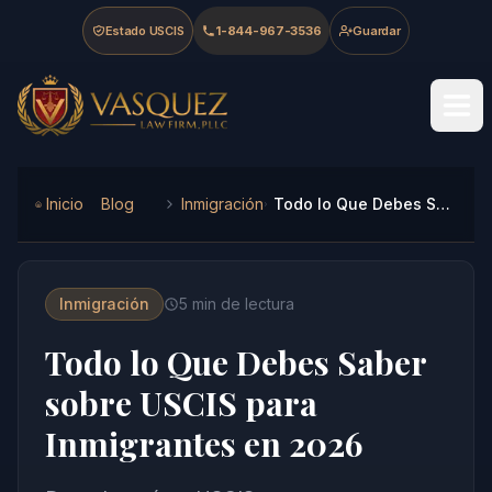
Skip to main content
Skip to navigation
Skip to footer
Estado USCIS
1-844-967-3536
Guardar
Vasquez Law Firm - Home
Inicio
Blog
Inmigración
Todo lo Que Debes Saber sobre USCIS para Inmigrantes en 2026
Inmigración
5
min de lectura
Todo lo Que Debes Saber
sobre USCIS para
Inmigrantes en 2026