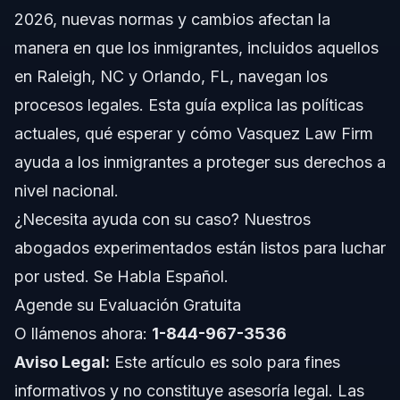
2026, nuevas normas y cambios afectan la
Listado de Leyes Migratorias y Contexto Histórico
manera en que los inmigrantes, incluidos aquellos
Manual de Políticas Migratorias de EE. UU. en PDF y
en Raleigh, NC y Orlando, FL, navegan los
Recursos Oficiales
procesos legales. Esta guía explica las políticas
Pasos Clave para Navegar Cambios en Políticas
Migratorias
actuales, qué esperar y cómo Vasquez Law Firm
Lista de Documentos
ayuda a los inmigrantes a proteger sus derechos a
nivel nacional.
Escenarios Comunes
¿Necesita ayuda con su caso? Nuestros
Errores Frecuentes en Procesos Migratorios
abogados experimentados están listos para luchar
por usted. Se Habla Español.
Cronograma y Qué Esperar en Su Caso
Agende su Evaluación Gratuita
Costos y Tarifas: Qué Influye en el Precio
O llámenos ahora:
1-844-967-3536
Aviso Legal:
Este artículo es solo para fines
Notas para NC, FL y a Nivel Nacional
informativos y no constituye asesoría legal. Las