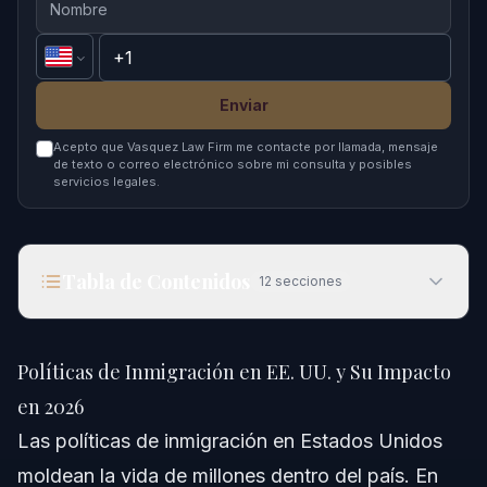
Enviar
Acepto que Vasquez Law Firm me contacte por llamada, mensaje
de texto o correo electrónico sobre mi consulta y posibles
servicios legales.
Tabla de Contenidos
12
secciones
Políticas de Inmigración en EE. UU. y Su Impacto
en 2026
Políticas de Inmigración en EE. UU. y Su Impacto
Respuesta Rápida
en 2026
Las políticas de inmigración en Estados Unidos
Comprendiendo las Políticas de Inmigración en
EE. UU.
moldean la vida de millones dentro del país. En