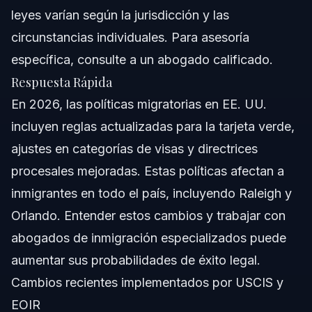
Notas para Carolina del Norte
leyes varían según la jurisdicción y las
circunstancias individuales. Para asesoría
Notas para Florida
específica, consulte a un abogado calificado.
Aspectos Nacionales
Respuesta Rápida
En 2026, las políticas migratorias en EE. UU.
Cuándo Llamar a un Abogado Ahora
incluyen reglas actualizadas para la tarjeta verde,
Acerca de Vasquez Law Firm
ajustes en categorías de visas y directrices
procesales mejoradas. Estas políticas afectan a
Confianza y Experiencia del Abogado
inmigrantes en todo el país, incluyendo Raleigh y
Preguntas Frecuentes
Orlando. Entender estos cambios y trabajar con
abogados de inmigración especializados puede
¿Cuál es la política actual de inmigración en EE. UU.?
aumentar sus probabilidades de éxito legal.
¿Cuáles son las nuevas reglas para la tarjeta verde en
Cambios recientes implementados por USCIS y
2026?
EOIR
¿Debes mostrar tu identificación a ICE?