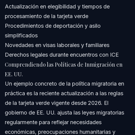
Actualización en elegibilidad y tiempos de
¿Cuál es la ciudadanía más difícil de obtener?
procesamiento de la tarjeta verde
Procedimientos de deportación y asilo
¿Cómo han cambiado las políticas de inmigración en EE.
UU. recientemente?
simplificados
¿Qué documentos se necesitan bajo la ley de
Novedades en visas laborales y familiares
inmigración actual?
Derechos legales durante encuentros con ICE
¿Cuánto tardan usualmente las solicitudes de
inmigración en 2026?
Comprendiendo las Políticas de Inmigración en
¿Las políticas de inmigración afectan la reunificación
EE. UU.
familiar en 2026?
Un ejemplo concreto de la política migratoria en
Fuentes y Referencias
práctica es la reciente actualización a las reglas
de la tarjeta verde vigente desde 2026. El
gobierno de EE. UU. ajusta las leyes migratorias
regularmente para reflejar necesidades
económicas, preocupaciones humanitarias y