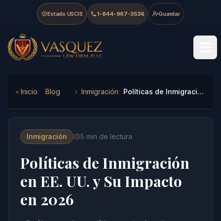
Skip to main content
Skip to navigation
Skip to footer
Estado USCIS
1-844-967-3536
Guardar
Vasquez Law Firm - Home
Inicio
Blog
Inmigración
Políticas de Inmigración en EE. UU. y Su Impacto en 2026
Inmigración
5
min de lectura
Políticas de Inmigración
en EE. UU. y Su Impacto
en 2026