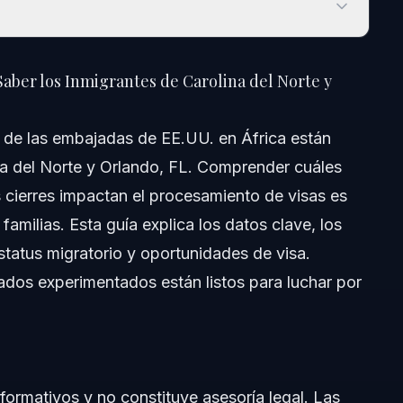
r los Inmigrantes de Carolina del Norte y Florida en
aber los Inmigrantes de Carolina del Norte y
s de las embajadas de EE.UU. en África están
ina del Norte y Orlando, FL. Comprender cuáles
cierres impactan el procesamiento de visas es
amilias. Esta guía explica los datos clave, los
s de Visa
status migratorio y oportunidades de visa.
dos experimentados están listos para luchar por
grantes en Carolina del Norte y Florida
nformativos y no constituye asesoría legal. Las