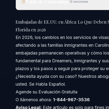
Tabla de Contenidos
12
secciones
Embajadas de EE.UU. en África: Lo Que Deben Sabe
2026
Embajadas de EE.UU. en África: Lo Que Deben S
Respuesta Rápida
Florida en 2026
En 2026, los cambios en los servicios de visa
Entendiendo las Embajadas de EE.UU. en África
afectando a las familias inmigrantes en Carol
Alcance de las Embajadas de EE.UU. en África
embajadas permanecen operativas y cómo los 
fundamental para Dreamers, inmigrantes y sus f
Cambios Recientes en Embajadas que Afectan Servicio
plazos y los pasos a seguir para proteger su e
Función de los Consulados
¿Necesita ayuda con su caso? Nuestros aboga
usted. Se Habla Español.
Cómo los Cambios en las Embajadas Afectan a Inmi
Agende su Evaluación Gratuita
Mayor Tiempo de Espera y Retrasos
O llámenos ahora:
1-844-967-3536
Aviso Legal:
Este artículo es solo para fines i
Más Viajes y Gastos