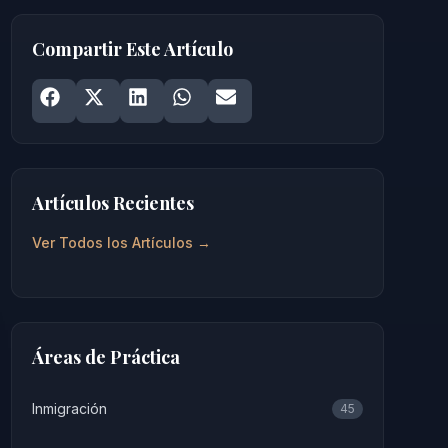
Compartir Este Artículo
Share on
Share on
Facebook
Share on
X
Share on
LinkedIn
Share on
WhatsApp
Email
Artículos Recientes
Ver Todos los Artículos →
Áreas de Práctica
Inmigración
45