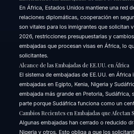
En África, Estados Unidos mantiene una red 
¿Cómo afectan los cierres de embajadas de EE.UU. en Áfr
relaciones diplomáticas, cooperación en segu
¿Dónde puedo encontrar un consulado de EE.UU. cerca d
son vitales para los inmigrantes que solicitan
2026, restricciones presupuestarias y cambios
¿Qué pasos deben tomar los Dreamers si su cita de visa
embajadas que procesan visas en África, lo q
¿Cómo puede ayudar Vasquez Law Firm con problemas mi
solicitantes.
Alcance de las Embajadas de EE.UU. en África
Fuentes y Referencias
El sistema de embajadas de EE.UU. en África
Acerca de Vasquez Law Firm
embajadas en Egipto, Kenia, Nigeria y Sudáfri
embajada más grande en Pretoria, Sudáfrica, s
Confianza y Experiencia del Abogado
parte porque Sudáfrica funciona como un centr
Cuándo Llamar a un Abogado Ya
Cambios Recientes en Embajadas que Afectan Se
Algunas embajadas han cerrado o reducido drá
Cronología: Qué Esperar en el Procesamiento de
Nigeria y otros. Esto obliga a que los solicit