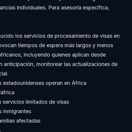
tancias individuales. Para asesoría específica,
 desde África
ducido los servicios de procesamiento de visas en
rovocan tiempos de espera más largos y menos
africanos, incluyendo quienes aplican desde
on Asuntos de Embajadas
n anticipación, monitorear las actualizaciones de
ial.
 estadounidenses operan en África
áfrica
 servicios limitados de visas
s inmigrantes
familias afectadas
enses?
a