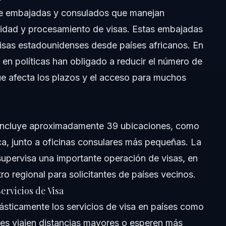
de embajadas y consulados que manejan
ica las solicitudes de visa?
ridad y procesamiento de visas. Estas embajadas
e mí en África?
 visas estadounidenses desde países africanos. En
 en políticas han obligado a reducir el número de
 se retrasa por cierres de embajadas?
ue afecta los plazos y el acceso para muchos
gratorios relacionados con embajadas de EE.UU. en África?
 incluye aproximadamente 39 ubicaciones, como
ca, junto a oficinas consulares más pequeñas. La
upervisa una importante operación de visas, en
o regional para solicitantes de países vecinos.
rvicios de Visa
sticamente los servicios de visa en países como
 Visas en Embajadas
antes viajen distancias mayores o esperen más