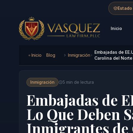
Skip to main content
Skip to navigation
Skip to footer
Estado
Inicio
Vasquez Law Firm - Home
Embajadas de EE.U
Inicio
Blog
Inmigración
Carolina del Norte
Inmigración
5
min de lectura
Embajadas de EE
Lo Que Deben S
Inmigrantes de 