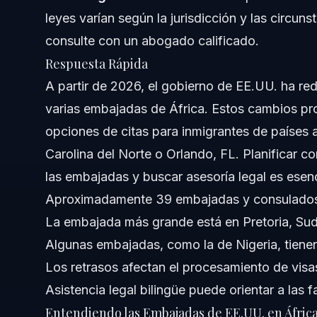
leyes varían según la jurisdicción y las circuns
Impacto en Familias y Dreamers
consulte con un abogado calificado.
Respuesta Rápida
Guía Paso a Paso para el Procesamiento de Visas
A partir de 2026, el gobierno de EE.UU. ha re
Planificación Anticipada
varias embajadas de África. Estos cambios p
opciones de citas para inmigrantes de países 
Errores Comunes que Cometen los Inmigrantes c
Carolina del Norte o Orlando, FL. Planificar co
Preguntas Frecuentes
las embajadas y buscar asesoría legal es esenc
Aproximadamente 39 embajadas y consulados
¿Cuántas embajadas de EE.UU. hay en África?
La embajada más grande está en Pretoria, Sud
¿Cuál es la embajada más grande de EE.UU. en África?
Algunas embajadas, como la de Nigeria, tienen
Los retrasos afectan el procesamiento de visa
¿Ha cerrado EE.UU. su embajada en Nigeria?
Asistencia legal bilingüe puede orientar a las 
¿Cuál es el país más seguro de África para estadounid
Entendiendo las Embajadas de EE.UU. en Áfric