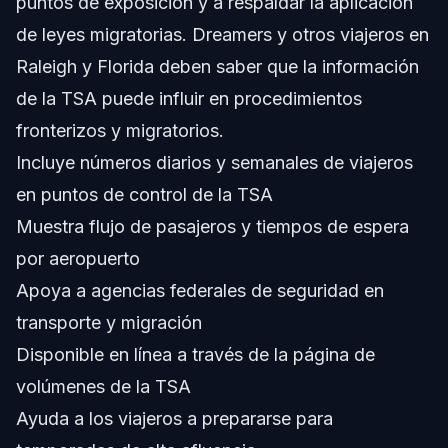
puntos de exposición y a respaldar la aplicación
de leyes migratorias. Dreamers y otros viajeros en
¿Qué es la información de pasajeros de la TSA?
Raleigh y Florida deben saber que la información
¿Dónde puedo encontrar los números de viaje de la
de la TSA puede influir en procedimientos
TSA por aeropuerto?
fronterizos y migratorios.
¿Cómo afecta la información de pasajeros de la TSA a
la inmigración?
Incluye números diarios y semanales de viajeros
¿Cuáles son los errores comunes que cometen los
en puntos de control de la TSA
viajeros en los puntos de control de la TSA?
Muestra flujo de pasajeros y tiempos de espera
¿Con qué frecuencia la TSA actualiza la información de
pasajeros?
por aeropuerto
¿Pueden las autoridades migratorias acceder a la
Apoya a agencias federales de seguridad en
información de pasajeros de la TSA?
transporte y migración
¿Qué muestra la información de procesamiento de la
TSA?
Disponible en línea a través de la página de
¿Cómo pueden los Dreamers en Raleigh prepararse
volúmenes de la TSA
para las revisiones de la TSA?
Ayuda a los viajeros a prepararse para
Fuentes y Referencias