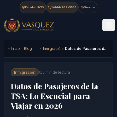
Skip to main content
Skip to navigation
Skip to footer
Estado USCIS
1-844-967-3536
Guardar
Vasquez Law Firm - Home
Inicio
Blog
Inmigración
Datos de Pasajeros de la TSA: Lo Esencial para Viajar en 2026
Inmigración
5
min de lectura
Datos de Pasajeros de la
TSA: Lo Esencial para
Viajar en 2026