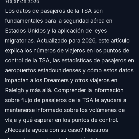
Viajar en 2026
Los datos de pasajeros de la TSA son
Comprendiendo los Datos de Pasajeros de la TSA
fundamentales para la seguridad aérea en
Datos de Puntos de Control de la TSA por
Estados Unidos y la aplicación de leyes
Aeropuerto
migratorias. Actualizado para 2026, este artículo
Variación en el Volumen por Aeropuerto
explica los números de viajeros en los puntos de
control de la TSA, las estadísticas de pasajeros en
Uso de la Página de Volúmenes de la TSA
aeropuertos estadounidenses y cómo estos datos
Tendencias Estacionales
impactan a los Dreamers y otros viajeros en
Raleigh y más allá. Comprender la información
Cómo los Datos de la TSA Impactan la
Inmigración
sobre flujo de pasajeros de la TSA le ayudará a
Errores Comunes que Cometen los Viajeros
mantenerse informado sobre los volúmenes de
viaje y qué esperar en los puntos de control.
Cronología y Qué Esperar en los Puntos de
Control
¿Necesita ayuda con su caso? Nuestros