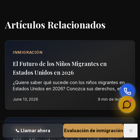
Artículos Relacionados
INMIGRACIÓN
El Futuro de los Niños Migrantes en
Estados Unidos en 2026
¿Quiere saber qué sucede con los niños migrantes en
Estados Unidos en 2026? Conozca sus derechos, el
proceso legal y cómo Vasquez Law Firm puede
June 13, 2026
9
min de lectura
ayudarle. Contáctenos hoy.
INMIGRACIÓN
✕
📞
Llamar ahora
Evaluación de inmigración