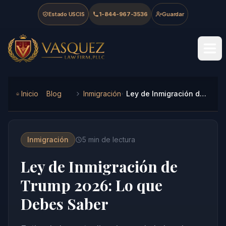
Skip to main content
Skip to navigation
Skip to footer
Estado USCIS
1-844-967-3536
Guardar
Vasquez Law Firm - Home
Inicio
Blog
Inmigración
Ley de Inmigración de Trump 2026: Lo que Debes Saber
Inmigración
5
min de lectura
Ley de Inmigración de
Trump 2026: Lo que
Debes Saber