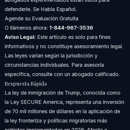
¿Qué sucede si mi caso de inmigración se ve afectado
defenderle. Se Habla Español.
por la ley?
Agende su Evaluación Gratuita
¿Puedo apelar decisiones afectadas por la Ley SECURE
America?
O llámenos ahora:
1-844-967-3536
¿Cómo puedo mantenerme informado sobre cambios
Aviso Legal:
en la política de inmigración?
Este artículo es solo para fines
informativos y no constituye asesoramiento legal.
Sobre Vasquez Law Firm
Las leyes varían según la jurisdicción y
Confianza y Experiencia del Abogado
circunstancias individuales. Para asesoría
específica, consulte con un abogado calificado.
Fuentes y Referencias
Respuesta Rápida
La ley de inmigración de Trump, conocida como
la Ley SECURE America, representa una inversión
de 70 mil millones de dólares en la aplicación de
la ley fronteriza y políticas migratorias más
estrictas implementadas en 2026. Afecta a