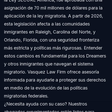
Disposiciones Clave de la Ley SECURE America
asignación de 70 mil millones de dólares para la
aplicación de la ley migratoria. A partir de 2026,
Impacto en las Comunidades Inmigrantes de
Carolina del Norte y Florida
esta legislación afecta a las comunidades
inmigrantes en Raleigh, Carolina del Norte, y
Pasos para Proteger tus Derechos Migratorios
Orlando, Florida, con una seguridad fronteriza
Preguntas Frecuentes
más estricta y políticas más rigurosas. Entender
estos cambios es fundamental para los Dreamers
¿Ha aprobado Trump un nuevo proyecto de ley de
inmigración en 2026?
y otros inmigrantes que navegan el sistema
¿Cuáles son los principales cambios en el proyecto de
migratorio. Vasquez Law Firm ofrece asesoría
ley de inmigración de Trump?
informada para ayudarle a proteger sus derechos
¿Cómo afecta el proyecto de ley de inmigración de
Trump a los Dreamers?
en medio de la evolución de las políticas
¿Cuál es la aprobación actual de Trump sobre la política
migratorias federales.
de inmigración en 2026?
¿Necesita ayuda con su caso? Nuestros
¿Cuánto tiempo toma el procesamiento de inmigración
bajo la nueva ley?
abogados experimentados están listos para