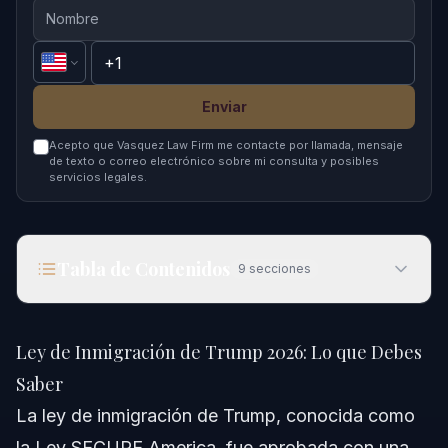
Enviar
Acepto que Vasquez Law Firm me contacte por llamada, mensaje
de texto o correo electrónico sobre mi consulta y posibles
servicios legales.
Tabla de Contenidos
9
secciones
Ley de Inmigración de Trump 2026: Lo que Debes
Saber
Ley de Inmigración de Trump 2026: Lo que Debes
Respuesta Rápida
Saber
La ley de inmigración de Trump, conocida como
Comprendiendo la Ley de Inmigración de Trump
la Ley SECURE America, fue aprobada con una