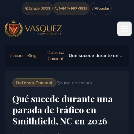
Skip to main content
Skip to navigation
Skip to footer
Estado USCIS
1-844-967-3536
Guardar
Vasquez Law Firm - Home
Defensa
Inicio
Blog
Qué sucede durante una parada de tráfico en Smithfield, NC en 2026
Criminal
Defensa Criminal
5
min de lectura
Qué sucede durante una
parada de tráfico en
Smithfield, NC en 2026