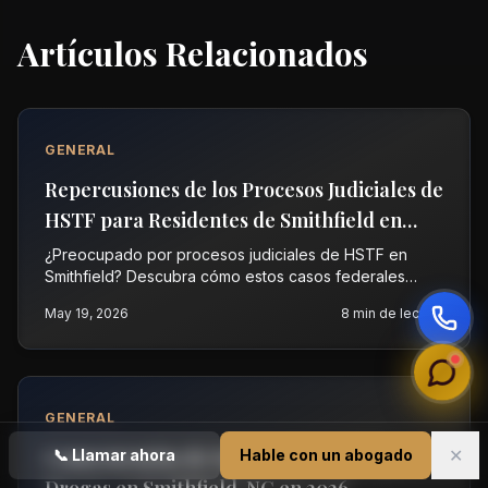
Artículos Relacionados
GENERAL
Repercusiones de los Procesos Judiciales de
HSTF para Residentes de Smithfield en
2026
¿Preocupado por procesos judiciales de HSTF en
Smithfield? Descubra cómo estos casos federales
pueden afectar sus derechos. Contacte a Vasquez
May 19, 2026
8
min de lectura
Law para una consulta gratuita.
GENERAL
✕
Consecuencias de Enfrentar Cargos por
📞
Llamar ahora
Hable con un abogado