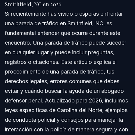
Respuesta rápida
Smithfield, NC en 2026
Si recientemente has vivido o esperas enfrentar
Cómo funcionan las paradas de tráfico
una parada de tráfico en Smithfield, NC, es
Tipos de paradas de tráfico
fundamental entender qué ocurre durante este
encuentro. Una parada de tráfico puede suceder
Fundamento legal para las paradas
en cualquier lugar y puede incluir preguntas,
Pasos a seguir durante una parada de tráfico
registros o citaciones. Este artículo explica el
procedimiento de una parada de tráfico, tus
Errores comunes que debes evitar durante
paradas de tráfico
derechos legales, errores comunes que debes
evitar y cuándo buscar la ayuda de un abogado
Cronología: Qué esperar después de una parada
de tráfico
defensor penal. Actualizado para 2026, incluimos
Preguntas frecuentes sobre paradas de tráfico
leyes específicas de Carolina del Norte, ejemplos
de conducta policial y consejos para manejar la
¿Puedo defenderme si un policía me toca durante una
parada de tráfico?
interacción con la policía de manera segura y con