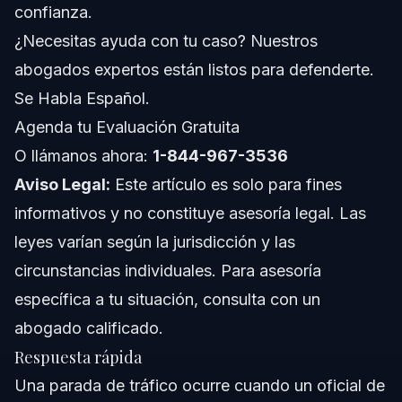
¿Debo bajar la ventanilla para la policía en Carolina del
confianza.
Norte?
¿Necesitas ayuda con tu caso? Nuestros
¿Cuáles son los tres tipos de paradas de tráfico?
abogados expertos están listos para defenderte.
¿Cuál es la conducta indebida más común durante una
Se Habla Español.
parada de tráfico?
Agenda tu Evaluación Gratuita
¿Qué debo hacer si recibo una multa durante una
parada de tráfico?
O llámanos ahora:
1-844-967-3536
¿Todas las paradas de tráfico son legales?
Aviso Legal:
Este artículo es solo para fines
informativos y no constituye asesoría legal. Las
¿La policía puede registrar mi coche durante una
parada?
leyes varían según la jurisdicción y las
¿Cómo puede ayudar un abogado defensor penal
circunstancias individuales. Para asesoría
después de una parada de tráfico?
específica a tu situación, consulta con un
Acerca de Vasquez Law Firm
abogado calificado.
Confianza y experiencia del abogado
Respuesta rápida
Una parada de tráfico ocurre cuando un oficial de
Fuentes y referencias