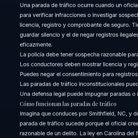
Una parada de tráfico ocurre cuando un oficial
para verificar infracciones o investigar sospech
¿Cuál es la conducta indebida más común durante una pa
licencia, registro y comprobante de seguro. Ti
¿Qué debo hacer si recibo una multa durante una parada 
guardar silencio y el de negar registros ilega
eficazmente.
¿Todas las paradas de tráfico son legales?
La policía debe tener sospecha razonable para
¿La policía puede registrar mi coche durante una parada
Los conductores deben mostrar licencia y regi
Puedes negar el consentimiento para registros 
¿Cómo puede ayudar un abogado defensor penal despué
Las paradas de tráfico inconstitucionales pue
Acerca de Vasquez Law Firm
Una defensa legal puede impugnar paradas o r
Cómo funcionan las paradas de tráfico
Confianza y experiencia del abogado
Imagina que conduces por Smithfield, NC, y de 
Fuentes y referencias
parada de tráfico sucede porque el oficial cr
razonable de un delito. La ley en Carolina del 