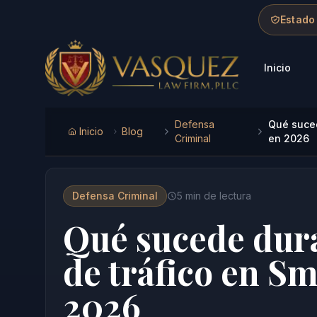
Skip to main content
Skip to navigation
Skip to footer
Estado
Inicio
Vasquez Law Firm - Home
Defensa
Qué suced
Inicio
Blog
Criminal
en 2026
Defensa Criminal
5
min de lectura
Qué sucede dur
de tráfico en Sm
2026