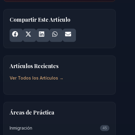
Compartir Este Artículo
Share on
Share on
Facebook
Share on
X
Share on
LinkedIn
Share on
WhatsApp
Email
Artículos Recientes
Ver Todos los Artículos →
Áreas de Práctica
Inmigración
45