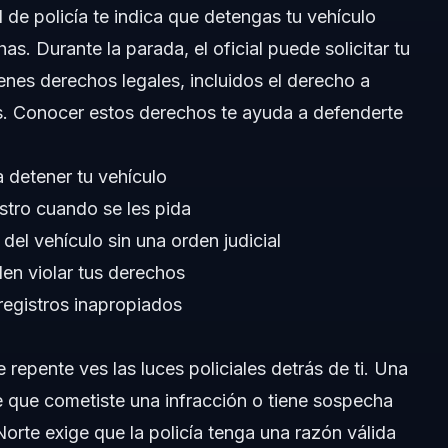
 de policía te indica que detengas tu vehículo
as. Durante la parada, el oficial puede solicitar tu
rada de tráfico?
enes derechos legales, incluidos el derecho a
de tráfico?
les. Conocer estos derechos te ayuda a defenderte
 detener tu vehículo
?
stro cuando se les pida
del vehículo sin una orden judicial
s de una parada de tráfico?
den violar tus derechos
egistros inapropiados
repente ves las luces policiales detrás de ti. Una
ee que cometiste una infracción o tiene sospecha
Norte exige que la policía tenga una razón válida