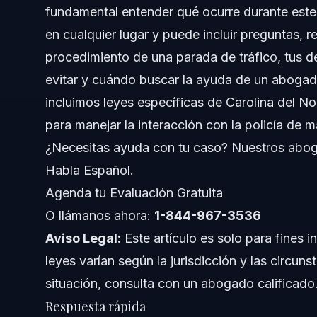
fundamental entender qué ocurre durante este
Cómo funcionan las paradas de tráfico
en cualquier lugar y puede incluir preguntas, re
Tipos de paradas de tráfico
procedimiento de una parada de tráfico, tus 
evitar y cuándo buscar la ayuda de un abogad
Fundamento legal para las paradas
incluimos leyes específicas de Carolina del No
Pasos a seguir durante una parada de tráfico
para manejar la interacción con la policía de 
¿Necesitas ayuda con tu caso? Nuestros aboga
Errores comunes que debes evitar durante parada
Habla Español.
Cronología: Qué esperar después de una parada d
Agenda tu Evaluación Gratuita
O llámanos ahora:
1-844-967-3536
Preguntas frecuentes sobre paradas de tráfico
Aviso Legal:
Este artículo es solo para fines i
¿Puedo defenderme si un policía me toca durante una pa
leyes varían según la jurisdicción y las circuns
situación, consulta con un abogado calificado
¿Debo bajar la ventanilla para la policía en Carolina del 
Respuesta rápida
¿Cuáles son los tres tipos de paradas de tráfico?