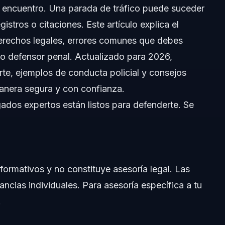
 encuentro. Una parada de tráfico puede suceder
gistros o citaciones. Este artículo explica el
derechos legales, errores comunes que debes
o defensor penal. Actualizado para 2026,
rte, ejemplos de conducta policial y consejos
manera segura y con confianza.
dos expertos están listos para defenderte. Se
s de tráfico
e tráfico
nformativos y no constituye asesoría legal. Las
rada de tráfico?
tancias individuales. Para asesoría específica a tu
.
Norte?