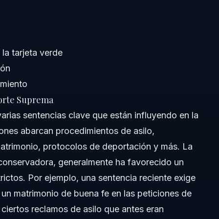
la tarjeta verde
ión
imiento
026?
Corte Suprema
por nacimiento?
arias sentencias clave que están influyendo en la
siones abarcan procedimientos de asilo,
s sentencias de la Corte Suprema?
l matrimonio, protocolos de deportación y más. La
s para cónyuges?
s conservadora, generalmente ha favorecido un
ictos. Por ejemplo, una sentencia reciente exige
sentencias de la Corte Suprema?
un matrimonio de buena fe en las peticiones de
ecientes de la Corte Suprema?
a ciertos reclamos de asilo que antes eran