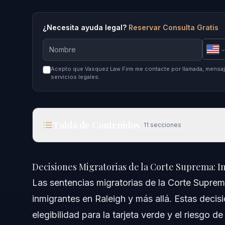
¿Necesita ayuda legal?
Reservar Consulta Gratis
Acepto que Vasquez Law Firm me contacte por llamada, mensaje
servicios legales.
Tabla de Contenidos
11
secciones
Decisiones Migratorias de la Corte Suprema: Imp
Decisiones Migratorias de la Corte Suprema: 
Respuesta Rápida
Las sentencias migratorias de la Corte Supre
inmigrantes en Raleigh y más allá. Estas decisio
Resumen de las Decisiones Migratorias de la Cor
elegibilidad para la tarjeta verde y el riesgo 
¿Cuál es el Papel de los Jueces Migratorios?