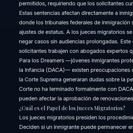
permitidos, requiriendo que los solicitantes c
¿Se pueden apelar o cambiar las decisiones de la Cort
Estas sentencias afectan directamente a inmigr
¿Cuáles son los documentos críticos necesarios tras la
donde los tribunales federales de inmigración
ajustes de estatus. A los jueces migratorios s
Fuentes y Referencias
negar casos sin audiencias prolongadas. Est
solicitantes trabajen con abogados expertos
Para los Dreamers —jóvenes inmigrantes prote
la Infancia (DACA)— existen preocupaciones 
la Corte Suprema generaran dudas sobre la pe
Corte no ha terminado formalmente con DACA,
pueden afectar la aprobación de renovaciones
¿Cuál es el Papel de los Jueces Migratorios?
Los jueces migratorios presiden los procedimie
Deciden si un inmigrante puede permanecer en