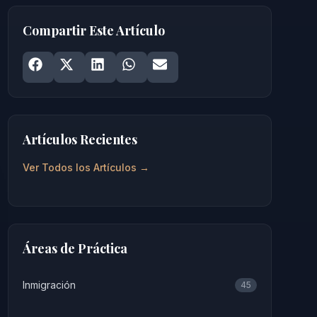
Compartir Este Artículo
Share on
Share on
Facebook
Share on
X
Share on
LinkedIn
Share on
WhatsApp
Email
Artículos Recientes
Ver Todos los Artículos →
Áreas de Práctica
Inmigración
45