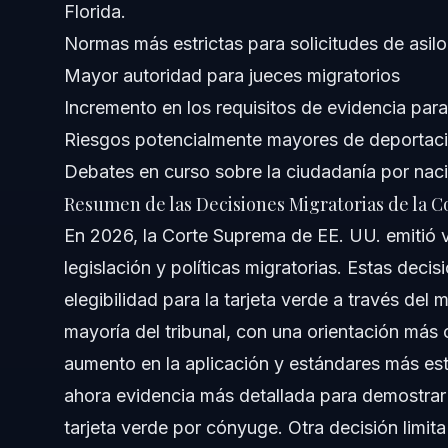
Florida.
Sobre Vasquez Law Firm
Normas más estrictas para solicitudes de asilo
Mayor autoridad para jueces migratorios
Confianza y Experiencia del Abogado
Incremento en los requisitos de evidencia para 
Preguntas Frecuentes
Riesgos potencialmente mayores de deportac
Debates en curso sobre la ciudadanía por nac
¿Qué decidió la Corte Suprema sobre inmigración en 2
Resumen de las Decisiones Migratorias de la 
¿La Corte Suprema ha dictaminado sobre la ciudadanía 
En 2026, la Corte Suprema de EE. UU. emitió v
legislación y políticas migratorias. Estas deci
¿Quién corre riesgo de ser deportado tras las reciente
elegibilidad para la tarjeta verde a través de
¿La Corte Suprema falló en contra de las tarjetas verde
mayoría del tribunal, con una orientación má
aumento en la aplicación y estándares más estr
¿Cómo funciona el proceso judicial migratorio tras las 
ahora evidencia más detallada para demostrar 
¿Qué deben saber los Dreamers sobre las sentencias r
tarjeta verde por cónyuge. Otra decisión limit