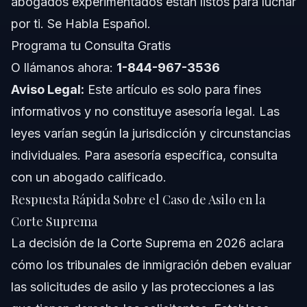
abogados experimentados están listos para luchar
Notas de Carolina del Norte
por ti. Se Habla Español.
Programa tu Consulta Gratis
Notas de Florida
O llámanos ahora:
1-844-967-3536
Conceptos a Nivel Nacional
Aviso Legal:
Este artículo es solo para fines
informativos y no constituye asesoría legal. Las
Cuándo Llamar a un Abogado para Tu Caso de
Asilo
leyes varían según la jurisdicción y circunstancias
individuales. Para asesoría específica, consulta
Sobre Vasquez Law Firm
con un abogado calificado.
Confianza y Experiencia del Abogado
Respuesta Rápida Sobre el Caso de Asilo en la
Corte Suprema
Preguntas Frecuentes
La decisión de la Corte Suprema en 2026 aclara
¿Qué decidió la Corte Suprema sobre inmigración?
cómo los tribunales de inmigración deben evaluar
las solicitudes de asilo y las protecciones a las
¿Cuál es la nueva ley sobre inmigración y asilo?