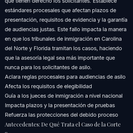
que tienen derecho los solicitantes. Establece
¿Pueden deportar a solicitantes de asilo en EE.UU.?
estándares procesales que afectan plazos de
presentación, requisitos de evidencia y la garantía
¿Cuál es la nueva regla de asilo?
de audiencias justas. Este fallo impacta la manera
¿Cómo afecta el caso de la Corte Suprema a Carolina
en que los tribunales de inmigración en Carolina
del Norte?
del Norte y Florida tramitan los casos, haciendo
¿Qué papel tienen los jueces de inmigración en casos
de asilo?
que la asesoría legal sea más importante que
¿Cuánto tarda el proceso de asilo?
nunca para los solicitantes de asilo.
Aclara reglas procesales para audiencias de asilo
¿Puedo representarme a mí mismo en un caso de asilo?
Afecta los requisitos de elegibilidad
Fuentes y Referencias
Guía a los jueces de inmigración a nivel nacional
Impacta plazos y la presentación de pruebas
Refuerza las protecciones del debido proceso
Antecedentes: De Qué Trata el Caso de la Corte