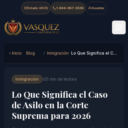
Skip to main content
Skip to navigation
Skip to footer
Estado USCIS
1-844-967-3536
Guardar
Vasquez Law Firm - Home
Inicio
Blog
Inmigración
Lo Que Significa el Caso de Asilo en la Corte Suprema para 2026
Inmigración
5
min de lectura
Lo Que Significa el Caso
de Asilo en la Corte
Suprema para 2026