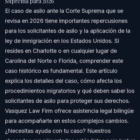
Suprema para 2026
Corte Suprema
El caso de asilo ante la Corte Suprema que se
Antecedentes: De Qué Trata el Caso de la Corte
revisa en 2026 tiene importantes repercusiones
Suprema
para los solicitantes de asilo y la aplicación de la
Guía Paso a Paso para Navegar el Proceso de
Asilo
ley de inmigración en los Estados Unidos. Si
resides en Charlotte o en cualquier lugar de
Escenarios Comunes
Carolina del Norte o Florida, comprender este
Documentos para Preparar Tu Solicitud de Asilo
caso histórico es fundamental. Este artículo
explica los detalles del caso, cómo afecta los
Cronología: Qué Esperar en Tu Caso
procedimientos migratorios y qué deben saber los
Costos y Honorarios Relacionados con Casos de
solicitantes de asilo para proteger sus derechos.
Asilo
Vasquez Law Firm ofrece asistencia legal bilingüe
Errores Comunes que Cometen los Solicitantes
de Asilo y Cómo Evitarlos
para acompañarte en estos complejos cambios.
¿Necesitas ayuda con tu caso? Nuestros
Notas sobre Ley Migratoria en Carolina del Norte,
Florida y a Nivel Nacional