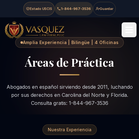
Skip to main content
Skip to navigation
Skip to footer
Estado USCIS
1-844-967-3536
Guardar
Vasquez Law Firm - Home
Amplia Experiencia | Bilingüe | 4 Oficinas
Áreas de Práctica
Abogados en español sirviendo desde 2011, luchando
por sus derechos en Carolina del Norte y Florida.
Consulta gratis: 1-844-967-3536
Nuestra Experiencia