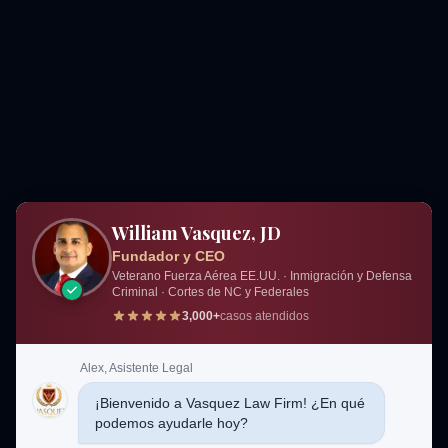
William Vasquez, JD
Fundador y CEO
Veterano Fuerza Aérea EE.UU. · Inmigración y Defensa
Criminal · Cortes de NC y Federales
3,000+
casos atendidos
Alex, Asistente Legal
¡Bienvenido a Vasquez Law Firm! ¿En qué
podemos ayudarle hoy?