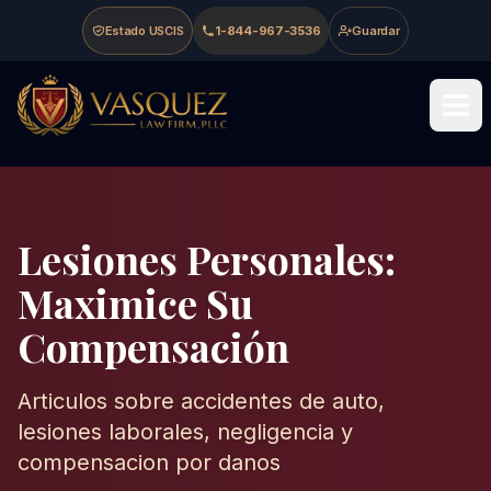
Skip to main content
Skip to navigation
Skip to footer
Estado USCIS
1-844-967-3536
Guardar
Vasquez Law Firm - Home
Lesiones Personales:
Maximice Su
Compensación
Articulos sobre accidentes de auto,
lesiones laborales, negligencia y
compensacion por danos