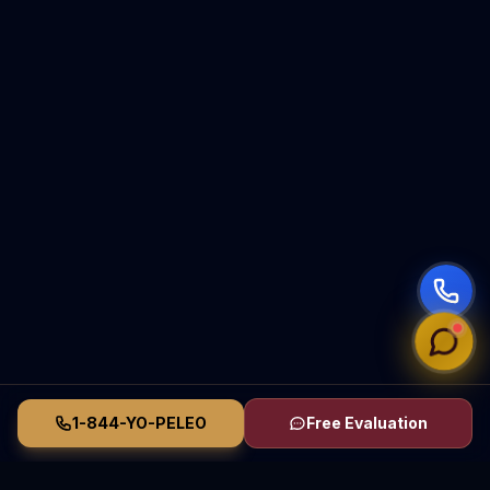
1-844-YO-PELEO
Free Evaluation