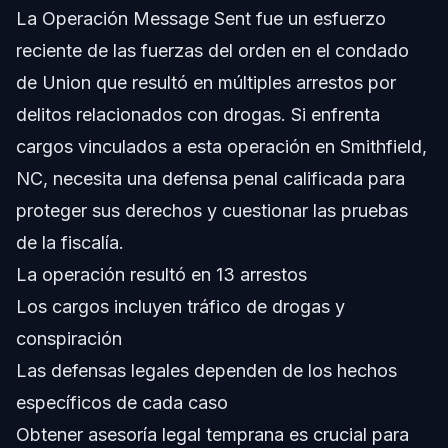
La Operación Message Sent fue un esfuerzo
¿Qué tipos de cargos pueden derivarse de la
Operación Message Sent?
reciente de las fuerzas del orden en el condado
¿Cómo ayuda un abogado defensor penal tras un
de Union que resultó en múltiples arrestos por
arresto en la Operación Message Sent?
delitos relacionados con drogas. Si enfrenta
¿Qué debo hacer inmediatamente después de un
arresto relacionado con la Operación Message Sent?
cargos vinculados a esta operación en Smithfield,
¿Puedo ser arrestado aunque no haya participado
NC, necesita una defensa penal calificada para
directamente en ventas de drogas durante la Operación
Message Sent?
proteger sus derechos y cuestionar las pruebas
¿Qué tipo de evidencia utilizan los fiscales en casos de
de la fiscalía.
la Operación Message Sent?
La operación resultó en 13 arrestos
¿Cuánto dura el proceso penal tras un arresto en la
Operación Message Sent?
Los cargos incluyen tráfico de drogas y
¿Cuáles son mis derechos si soy arrestado en
conspiración
Smithfield durante la Operación Message Sent?
Las defensas legales dependen de los hechos
Fuentes y Referencias
específicos de cada caso
Obtener asesoría legal temprana es crucial para