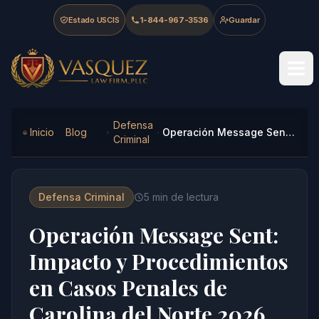
Skip to main content
Skip to navigation
Skip to footer
Estado USCIS
1-844-967-3536
Guardar
Vasquez Law Firm - Home
Defensa
Inicio
Blog
Operación Message Sent: Impacto y Procedimientos en Casos Penales de Carolina del Norte 2026
Criminal
Defensa Criminal
5
min de lectura
Operación Message Sent:
Impacto y Procedimientos
en Casos Penales de
Carolina del Norte 2026