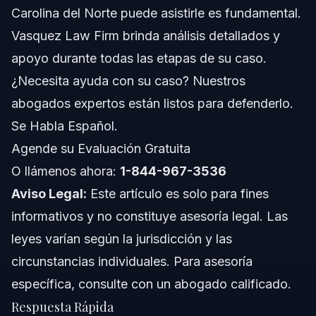
Carolina del Norte puede asistirle es fundamental.
Costos y Honorarios: Factores que Influyen en el
Vasquez Law Firm brinda análisis detallados y
Precio de la Defensa Penal
apoyo durante todas las etapas de su caso.
Notas sobre Jurisdicción en NC, FL y a Nivel
Nacional
¿Necesita ayuda con su caso? Nuestros
Notas sobre Carolina del Norte
abogados expertos están listos para defenderlo.
Se Habla Español.
Conceptos a Nivel Nacional
Agende su Evaluación Gratuita
Cuándo Llamar a un Abogado Ahora
O llámenos ahora:
1-844-967-3536
Aviso Legal:
Este artículo es solo para fines
Acerca de Vasquez Law Firm
informativos y no constituye asesoría legal. Las
Confianza y Experiencia del Abogado
leyes varían según la jurisdicción y las
circunstancias individuales. Para asesoría
Preguntas Frecuentes
específica, consulte con un abogado calificado.
¿Qué es la Operación Message Sent?
Respuesta Rápida