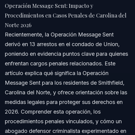
Procedimientos en Casos Penales de Carolina
Operación Message Sent: Impacto y
del Norte 2026
Procedimientos en Casos Penales de Carolina del
Respuesta Rápida
Norte 2026
Comprendiendo la Operación Message Sent y
Recientemente, la Operación Message Sent
Cargos Penales Relacionados
derivó en 13 arrestos en el condado de Union,
Operaciones y Términos Relacionados
poniendo en evidencia puntos clave para quienes
enfrentan cargos penales relacionados. Este
Pasos Clave a Seguir si es Arrestado en la
Operación Message Sent
artículo explica qué significa la Operación
Qué Esperar en la Comparecencia Inicial
Message Sent para los residentes de Smithfield,
Carolina del Norte, y ofrece orientación sobre las
Función de Nuestro Equipo de Defensa Penal
medidas legales para proteger sus derechos en
Errores Comunes que Debe Evitar tras un Arresto
2026. Comprender esta operación, los
en la Operación Message Sent
procedimientos penales vinculados, y cómo un
Cronograma y Qué Esperar en Casos de la
abogado defensor criminalista experimentado en
Operación Message Sent