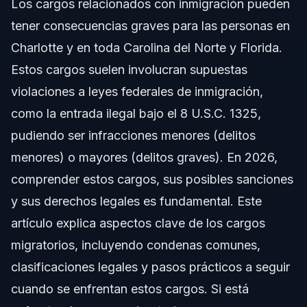
Los cargos relacionados con inmigración pueden
Comprendiendo los Cargos Relacionados con la
Inmigración
tener consecuencias graves para las personas en
Charlotte y en toda Carolina del Norte y Florida.
Condenas Comunes Relacionadas con Inmigración
Estos cargos suelen involucran supuestas
Clasificaciones Legales e Impacto
violaciones a leyes federales de inmigración,
como la entrada ilegal bajo el 8 U.S.C. 1325,
Por Qué Necesita Representación Legal
pudiendo ser infracciones menores (delitos
Paso a Paso: Cómo Responder a los Cargos
menores) o mayores (delitos graves). En 2026,
comprender estos cargos, sus posibles sanciones
Errores Comunes y Cómo Evitarlos
y sus derechos legales es fundamental. Este
Cronograma de Procedimientos por Cargos
artículo explica aspectos clave de los cargos
Migratorios
migratorios, incluyendo condenas comunes,
Costos y Honorarios: Factores que Afectan su
Caso
clasificaciones legales y pasos prácticos a seguir
cuando se enfrentan estos cargos. Si está
Notas Específicas para Carolina del Norte y
Florida