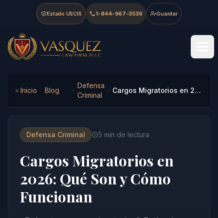
Skip to main content
Skip to navigation
Skip to footer
Estado USCIS
1-844-967-3536
Guardar
Vasquez Law Firm - Home
Defensa
Inicio
Blog
Cargos Migratorios en 2026: Qué Son y Cómo Funcionan
Criminal
Defensa Criminal
5
min de lectura
Cargos Migratorios en
2026: Qué Son y Cómo
Funcionan