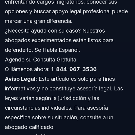
enfrentando cargos migratorios, conocer sus
Notas sobre Carolina del Norte
opciones y buscar apoyo legal profesional puede
marcar una gran diferencia.
Notas sobre Florida
¿Necesita ayuda con su caso? Nuestros
Conceptos a Nivel Nacional
abogados experimentados están listos para
defenderlo. Se Habla Español.
Cuándo Llamar a un Abogado Inmediatamente
Agende su Consulta Gratuita
Acerca de Vasquez Law Firm
O llámenos ahora:
1-844-967-3536
Aviso Legal:
Este artículo es solo para fines
Confianza y Experiencia Profesional
informativos y no constituye asesoría legal. Las
Preguntas Frecuentes
leyes varían según la jurisdicción y las
circunstancias individuales. Para asesoría
¿Qué son condenas relacionadas con inmigración?
específica sobre su situación, consulte a un
¿Puede ICE pedir identificación legalmente?
abogado calificado.