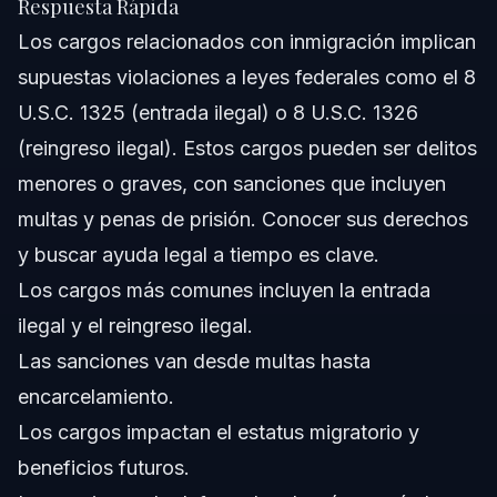
Respuesta Rápida
¿Qué se consideran violaciones migratorias?
Los cargos relacionados con inmigración implican
¿Qué significa un cargo migratorio?
supuestas violaciones a leyes federales como el 8
U.S.C. 1325 (entrada ilegal) o 8 U.S.C. 1326
¿Es la inmigración ilegal un delito civil o criminal?
(reingreso ilegal). Estos cargos pueden ser delitos
¿Qué penas aplican para entrar ilegalmente a EE.UU.?
menores o graves, con sanciones que incluyen
multas y penas de prisión. Conocer sus derechos
¿Puede una condena afectar mi estatus migratorio?
y buscar ayuda legal a tiempo es clave.
¿Qué debo hacer si me acusan de violaciones
Los cargos más comunes incluyen la entrada
migratorias en Charlotte?
ilegal y el reingreso ilegal.
Fuentes y Referencias
Las sanciones van desde multas hasta
encarcelamiento.
Los cargos impactan el estatus migratorio y
beneficios futuros.