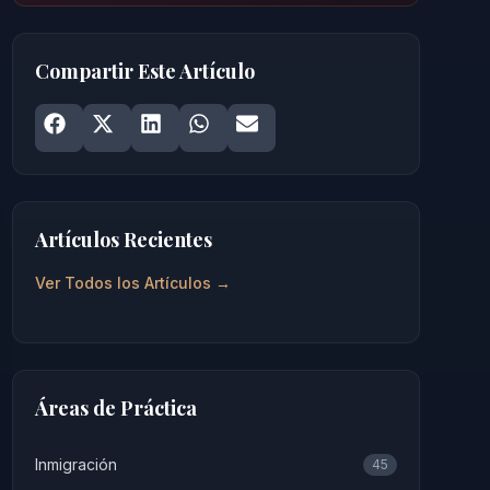
Compartir Este Artículo
Share on
Share on
Facebook
Share on
X
Share on
LinkedIn
Share on
WhatsApp
Email
Artículos Recientes
Ver Todos los Artículos →
Áreas de Práctica
Inmigración
45