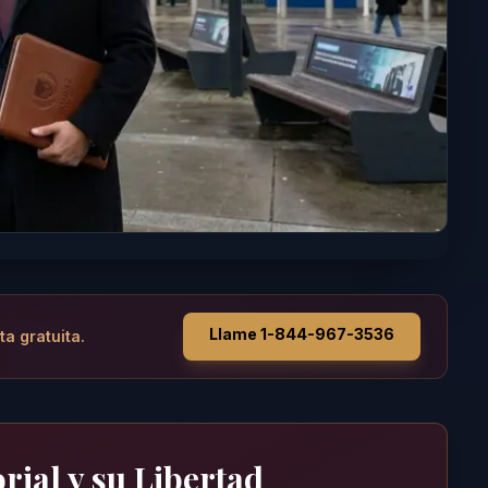
Llame 1-844-967-3536
ta gratuita.
rial y su Libertad