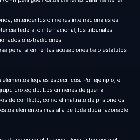
rida, entender los crímenes internacionales es
ncia federal o internacional, los tribunales
cionados o extradiciones.
ales?
nsa penal
si enfrentas acusaciones bajo estatutos
s?
olina del Norte o Florida?
 elementos legales específicos. Por ejemplo, el
 grupo protegido. Los crímenes de guerra
al?
s de conflicto, como el maltrato de prisioneros
cionales?
r estos elementos más allá de toda duda razonable
es?
sos de crímenes internacionales?
s ad hoc como el Tribunal Penal Internacional