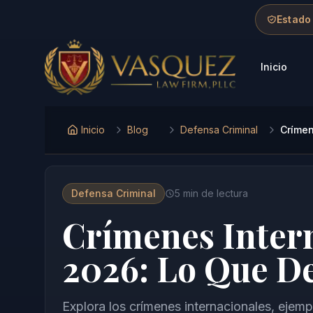
Skip to main content
Skip to navigation
Skip to footer
Estado
Inicio
Vasquez Law Firm - Home
Inicio
Blog
Defensa Criminal
Crímen
Defensa Criminal
5
min de lectura
Crímenes Inter
2026: Lo Que D
Explora los crímenes internacionales, ejem