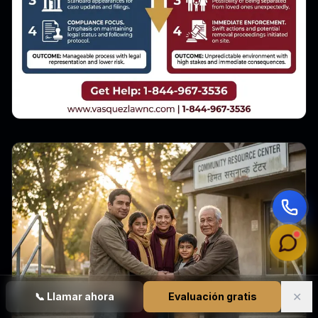
✕
📞
Llamar ahora
Evaluación gratis