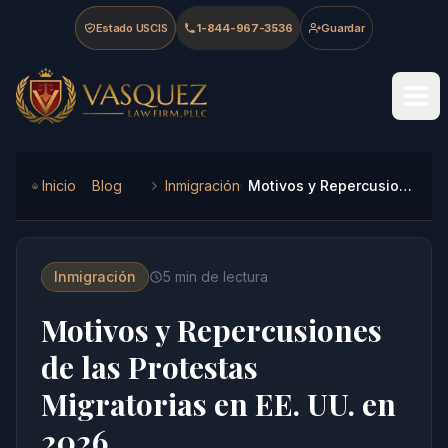
Skip to main content
Skip to navigation
Skip to footer
Estado USCIS
1-844-967-3536
Guardar
Vasquez Law Firm - Home
Inicio
Blog
Inmigración
Motivos y Repercusiones de las Protestas Migratorias en EE. UU. en 2026
Inmigración
5
min de lectura
Motivos y Repercusiones
de las Protestas
Migratorias en EE. UU. en
2026