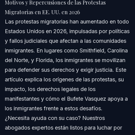
Motivos y Repercusiones de las Protestas
Respuesta Rápida
Migratorias en EE. UU. en 2026
Las protestas migratorias han aumentado en todo
Comprendiendo las Protestas Migratorias
Estados Unidos en 2026, impulsadas por políticas
Por Qué Son Importantes las Protestas para los
y fallos judiciales que afectan a las comunidades
Inmigrantes en 2026
inmigrantes. En lugares como Smithfield, Carolina
Formas Comunes de Protestas Migratorias
del Norte, y Florida, los inmigrantes se movilizan
Cómo Surgieron las Protestas Migratorias
para defender sus derechos y exigir justicia. Este
artículo explica los orígenes de las protestas, su
Línea de Tiempo de Eventos Claves
impacto, los derechos legales de los
Importancia de la Protesta No Kings
manifestantes y cómo el Bufete Vasquez apoya a
los inmigrantes frente a estos desafíos.
Derechos Legales Durante las Protestas
¿Necesita ayuda con su caso? Nuestros
Entendiendo Detenciones y Protecciones Legales
abogados expertos están listos para luchar por