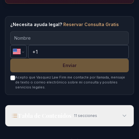
¿Necesita ayuda legal?
Reservar Consulta Gratis
Enviar
Acepto que Vasquez Law Firm me contacte por llamada, mensaje
de texto o correo electrónico sobre mi consulta y posibles
servicios legales.
Tabla de Contenidos
11
secciones
Motivos y Repercusiones de las Protestas
Migratorias en EE. UU. en 2026