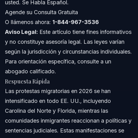
usted. Se Habla Español.
Cómo Afectan los Arrestos los Casos Migratorios
Agende su Consulta Gratuita
Impacto de las Protestas en Carolina del Norte y
O llámenos ahora:
1-844-967-3536
Florida
Aviso Legal:
Este artículo tiene fines informativos
Cambio Comunitario a Través de Protestas
y no constituye asesoría legal. Las leyes varían
según la jurisdicción y circunstancias individuales.
Retos que Enfrentan los Manifestantes Inmigrantes
Para orientación específica, consulte a un
Errores Comunes al Participar en Protestas
abogado calificado.
Respuesta Rápida
Cuándo Llamar a un Abogado de Inmigración
Las protestas migratorias en 2026 se han
Acerca del Bufete Vasquez
intensificado en todo EE. UU., incluyendo
Carolina del Norte y Florida, mientras las
Confianza y Experiencia del Abogado
comunidades inmigrantes reaccionan a políticas y
Preguntas Frecuentes
sentencias judiciales. Estas manifestaciones se