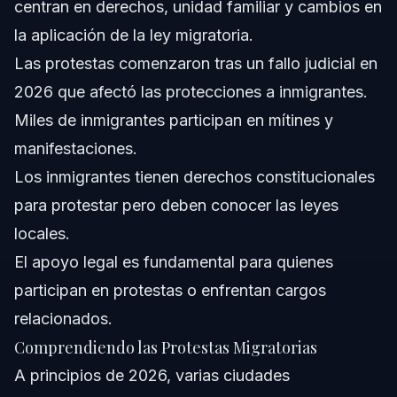
centran en derechos, unidad familiar y cambios en
¿Por qué protestan los inmigrantes en EE. UU.?
la aplicación de la ley migratoria.
¿Quién inició la protesta No Kings?
Las protestas comenzaron tras un fallo judicial en
2026 que afectó las protecciones a inmigrantes.
¿De qué trata la protesta No Kings?
Miles de inmigrantes participan en mítines y
¿Tienen derecho a protestar los inmigrantes?
manifestaciones.
Los inmigrantes tienen derechos constitucionales
¿Cómo influyen las decisiones judiciales en las
protestas migratorias?
para protestar pero deben conocer las leyes
¿Qué riesgos enfrentan los inmigrantes al protestar?
locales.
El apoyo legal es fundamental para quienes
¿Cómo pueden los inmigrantes protestar con
seguridad?
participan en protestas o enfrentan cargos
¿Qué apoyo ofrece Vasquez Law Firm a los
relacionados.
manifestantes?
Comprendiendo las Protestas Migratorias
Fuentes y Referencias
A principios de 2026, varias ciudades