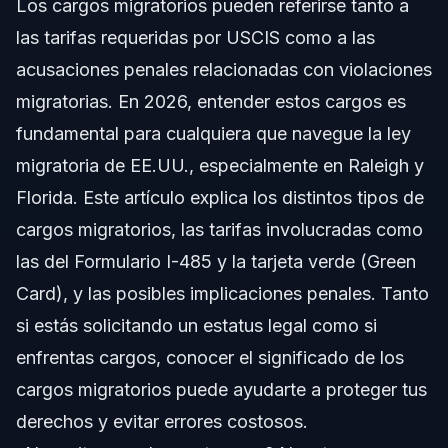
Los cargos migratorios pueden referirse tanto a
Entendiendo los Cargos Migratorios en 2026
las tarifas requeridas por USCIS como a las
Proceso Paso a Paso para Pagar las Tarifas
acusaciones penales relacionadas con violaciones
Migratorias
migratorias. En 2026, entender estos cargos es
Lista de Documentos y Tarifas
fundamental para cualquiera que navegue la ley
migratoria de EE.UU., especialmente en Raleigh y
Cronograma: Qué Esperar con los Cargos
Migratorios
Florida. Este artículo explica los distintos tipos de
Costos y Tarifas: Factores que Influyen en el
cargos migratorios, las tarifas involucradas como
Precio
las del Formulario I-485 y la tarjeta verde (Green
Errores Comunes a Evitar al Manejar Cargos
Card), y las posibles implicaciones penales. Tanto
Migratorios
si estás solicitando un estatus legal como si
Notas sobre Carolina del Norte, Florida y Nivel
Nacional
enfrentas cargos, conocer el significado de los
cargos migratorios puede ayudarte a proteger tus
Notas para Carolina del Norte
derechos y evitar errores costosos.
Notas para Florida