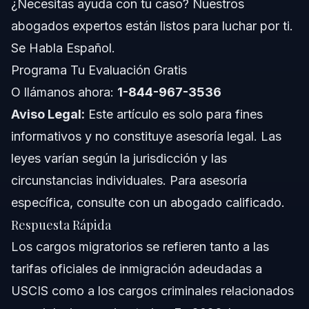
¿Necesitas ayuda con tu caso? Nuestros
abogados expertos están listos para luchar por ti.
Conceptos Nacionales (Solo General, Reglas Varían)
Se Habla Español.
Cuándo Llamar a un Abogado por Cargos
Programa Tu Evaluación Gratis
Migratorios
O llámanos ahora:
1-844-967-3536
Acerca de Vasquez Law Firm
Aviso Legal:
Este artículo es solo para fines
Confianza y Experiencia del Abogado
informativos y no constituye asesoría legal. Las
leyes varían según la jurisdicción y las
Preguntas Frecuentes
circunstancias individuales. Para asesoría
¿Qué significa un cargo de inmigración?
específica, consulte con un abogado calificado.
Respuesta Rápida
¿Cuánto cuesta la tarifa de inmigración en 2026?
Los cargos migratorios se refieren tanto a las
¿Son los cargos de inmigración delitos penales?
tarifas oficiales de inmigración adeudadas a
USCIS como a los cargos criminales relacionados
¿Debo pagar $250 para entrar a EE.UU.?