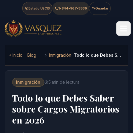
Skip to main content
Skip to navigation
Skip to footer
Estado USCIS
1-844-967-3536
Guardar
Vasquez Law Firm - Home
Inicio
Blog
Inmigración
Todo lo que Debes Saber sobre Cargos Migratorios en 2026
Inmigración
5
min de lectura
Todo lo que Debes Saber
sobre Cargos Migratorios
en 2026