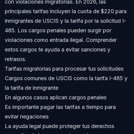
con violaciones migratorias. En 2026, las
¿Cómo pago la tarifa de inmigración del USCIS en línea?
principales tarifas incluyen la cuota de $220 para
inmigrantes de USCIS y la tarifa por la solicitud I-
¿Qué pasa si no pago las tarifas de inmigración a
tiempo?
485. Los cargos penales pueden surgir por
¿Pueden los cargos de inmigración afectar mi entrada a
violaciones como entrada ilegal. Comprender
EE. UU.?
estos cargos te ayuda a evitar sanciones y
¿Dónde puedo obtener ayuda legal para cargos de
inmigración en Raleigh?
retrasos.
Fuentes y Referencias
Tarifas migratorias para procesar tus solicitudes
Cargos comunes de USCIS como la tarifa I-485 y
la tarifa de inmigrante
En algunos casos aplican cargos penales
Es importante pagar las tarifas a tiempo para
evitar negaciones
La ayuda legal puede proteger tus derechos