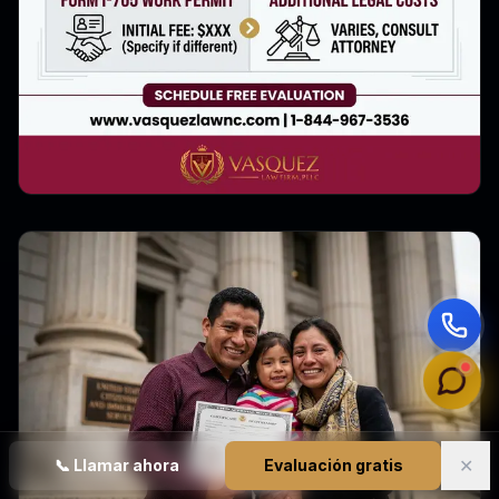
✕
📞
Llamar ahora
Evaluación gratis