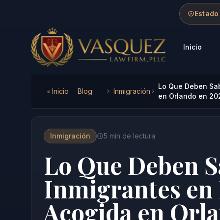
Skip to main content
Skip to navigation
Skip to footer
Estado
Inicio
Vasquez Law Firm - Home
Lo Que Deben Sab
Inicio
Blog
Inmigración
en Orlando en 20
Inmigración
5
min de lectura
Lo Que Deben Sa
Inmigrantes en
Acogida en Orl