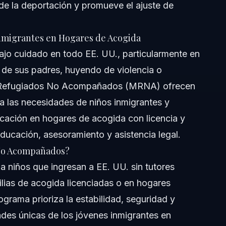
 de la deportación y promueve el ajuste de
nmigrantes en Hogares de Acogida
tes?
ajo cuidado en todo EE. UU., particularmente en
s de sus padres, huyendo de violencia o
pañados?
s Refugiados No Acompañados (MRNA) ofrecen
ante separado de sus padres?
 las necesidades de niños inmigrantes y
cación en hogares de acogida con licencia y
ntes en acogida en Orlando?
ducación, asesoramiento y asistencia legal.
 No Acompañados?
 niños que ingresan a EE. UU. sin tutores
lias de acogida licenciadas o en hogares
ograma prioriza la estabilidad, seguridad y
ades únicas de los jóvenes inmigrantes en