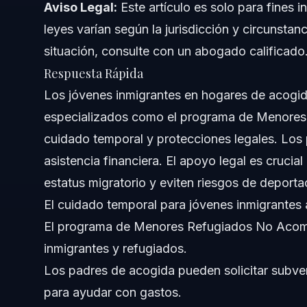
Aviso Legal:
Este artículo es solo para fines i
Derechos Legales y Beneficios Migratorios para
leyes varían según la jurisdicción y circunstan
Elegibilidad para el Ajuste de Estatus
situación, consulte con un abogado calificado
Respuesta Rápida
Protecciones Especiales Bajo Regulaciones Federales
Los jóvenes inmigrantes en hogares de acogi
Corte de Inmigración y la Oficina Ejecutiva para Revisió
especializados como el programa de Menore
cuidado temporal y protecciones legales. Los
Desafíos Comunes y Errores que Debe Evitar
asistencia financiera. El apoyo legal es cruci
Cuándo Contactar a un Abogado de Inmigración
estatus migratorio y eviten riesgos de deporta
El cuidado temporal para jóvenes inmigrantes
Preguntas Frecuentes
El programa de Menores Refugiados No Acomp
¿Se paga por cuidar a un niño inmigrante en acogida?
inmigrantes y refugiados.
Los padres de acogida pueden solicitar subve
¿Pueden los inmigrantes indocumentados ser padres d
para ayudar con gastos.
¿Cuánto paga Florida a los padres de acogida?