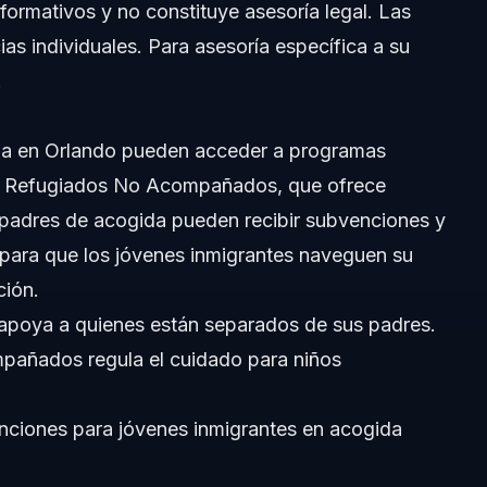
nformativos y no constituye asesoría legal. Las
 Jóvenes en Acogida
cias individuales. Para asesoría específica a su
.
da en Orlando pueden acceder a programas
n de Casos de Inmigración (EOIR)
s Refugiados No Acompañados, que ofrece
 padres de acogida pueden recibir subvenciones y
al para que los jóvenes inmigrantes naveguen su
ción.
 apoya a quienes están separados de sus padres.
añados regula el cuidado para niños
nciones para jóvenes inmigrantes en acogida
e acogida?