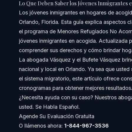
Lo Que Deben Saber los Jóvenes Inmigrantes 
Respuesta Rápida
Los jóvenes inmigrantes en hogares de acogid
Orlando, Florida. Esta guía explica aspectos c
Comprendiendo los Programas para Jóvenes Inmi
el programa de Menores Refugiados No Acomp
¿Qué es el Programa de Menores Refugiados No Acom
jóvenes inmigrantes en acogida. Actualizada p
comprender sus derechos y cómo brindar hoga
Explicación del Cuidado Temporal para Jóvenes Inmigr
La abogada Vásquez y el Bufete Vásquez brindan
Subvenciones y Asistencia Financiera para Padres de A
nacional y local en Orlando. Ya sea que uste
el sistema migratorio, este artículo ofrece cons
Cómo Convertirse en Padre de Acogida para Niño
cronogramas para obtener mejores resultados
Paso 1: Capacitación y Certificación
¿Necesita ayuda con su caso? Nuestros aboga
usted. Se Habla Español.
Paso 2: Verificación de Antecedentes y Seguridad del 
Agende Su Evaluación Gratuita
Paso 3: Comprender las Responsabilidades y Derechos
O llámenos ahora:
1-844-967-3536