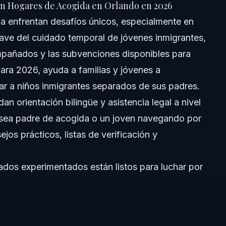
en Hogares de Acogida en Orlando en 2026
a enfrentan desafíos únicos, especialmente en
lave del cuidado temporal de jóvenes inmigrantes,
grantes en Hogares de Acogida
añados y las subvenciones disponibles para
pañados?
ara 2026, ayuda a familias y jóvenes a
r a niños inmigrantes separados de sus padres.
antes
 orientación bilingüe y asistencia legal a nivel
cogida
d sea padre de acogida o un joven navegando por
ejos prácticos, listas de verificación y
s Inmigrantes
.
dos experimentados están listos para luchar por
Hogar
 Legales