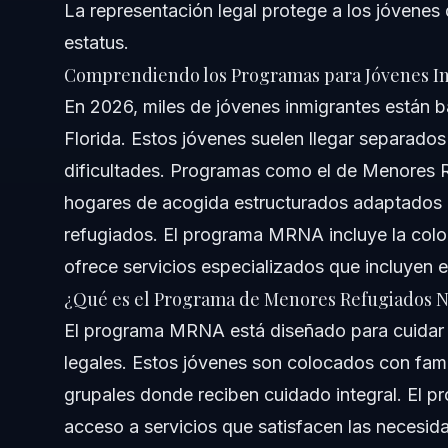
La representación legal protege a los jóvenes
estatus.
¿Cuánto se paga por cuidado temporal?
Comprendiendo los Programas para Jóvenes I
¿Qué es el cuidado de transición para jóvenes inmigran
En 2026, miles de jóvenes inmigrantes están b
Florida. Estos jóvenes suelen llegar separado
¿Qué es el programa de Menores Refugiados No Acom
dificultades. Programas como el de Menore
¿Cómo puedo ser padre de acogida para un niño inmigr
hogares de acogida estructurados adaptados a
refugiados. El programa MRNA incluye la colo
¿Qué ayuda legal está disponible para jóvenes inmigra
ofrece servicios especializados que incluyen e
Sobre el Bufete Vásquez
¿Qué es el Programa de Menores Refugiados
El programa MRNA está diseñado para cuidar a
Confianza y Experiencia del Abogado
legales. Estos jóvenes son colocados con fami
Fuentes y Referencias
grupales donde reciben cuidado integral. El pr
acceso a servicios que satisfacen las necesid