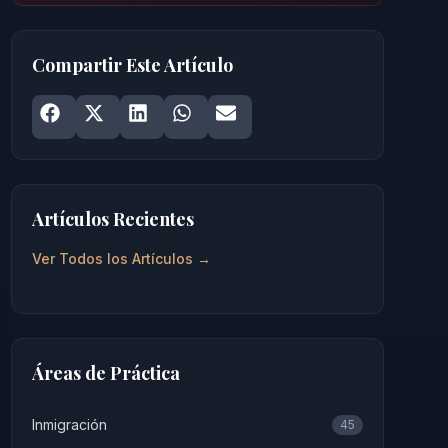
Compartir Este Artículo
Share on
Share on
Facebook
Share on
X
Share on
LinkedIn
Share on
WhatsApp
Email
Artículos Recientes
Ver Todos los Artículos →
Áreas de Práctica
Inmigración
45