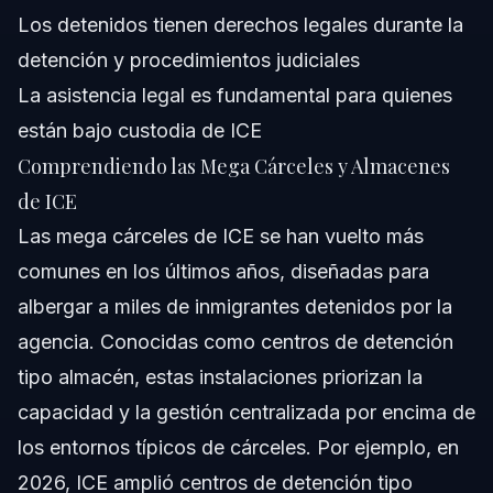
una posible detención por ICE?
Los detenidos tienen derechos legales durante la
¿Qué pasa si pierdo una audiencia migratoria mientras
detención y procedimientos judiciales
estoy detenido?
La asistencia legal es fundamental para quienes
Fuentes y Referencias
están bajo custodia de ICE
Comprendiendo las Mega Cárceles y Almacenes
de ICE
Las mega cárceles de ICE se han vuelto más
comunes en los últimos años, diseñadas para
albergar a miles de inmigrantes detenidos por la
agencia. Conocidas como centros de detención
tipo almacén, estas instalaciones priorizan la
capacidad y la gestión centralizada por encima de
los entornos típicos de cárceles. Por ejemplo, en
2026, ICE amplió centros de detención tipo