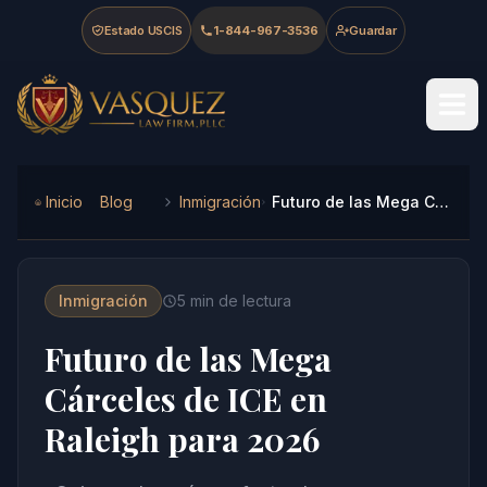
Skip to main content
Skip to navigation
Skip to footer
Estado USCIS
1-844-967-3536
Guardar
Vasquez Law Firm - Home
Inicio
Blog
Inmigración
Futuro de las Mega Cárceles de ICE en Raleigh para 2026
Inmigración
5
min de lectura
Futuro de las Mega
Cárceles de ICE en
Raleigh para 2026