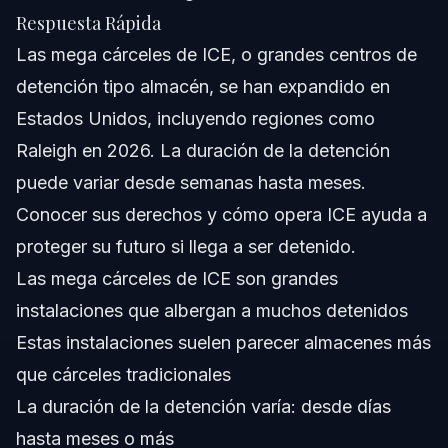
Sobre Vasquez Law Firm
Respuesta Rápida
Las mega cárceles de ICE, o grandes centros de
Confianza y Experiencia del Abogado
detención tipo almacén, se han expandido en
Preguntas Frecuentes
Estados Unidos, incluyendo regiones como
Raleigh en 2026. La duración de la detención
¿ICE cobra $1500 por persona detenida en mega
cárceles?
puede variar desde semanas hasta meses.
¿Puedo demandar a ICE por detener a un ciudadano
Conocer sus derechos y cómo opera ICE ayuda a
estadounidense?
proteger su futuro si llega a ser detenido.
¿Qué estado tiene más arrestos de ICE en 2026?
Las mega cárceles de ICE son grandes
¿Cuánto tiempo mantiene ICE a los detenidos en mega
instalaciones que albergan a muchos detenidos
cárceles?
Estas instalaciones suelen parecer almacenes más
¿Qué es el ICE warehouse purchase Tracker?
que cárceles tradicionales
¿Qué derechos tienen los detenidos en las mega
La duración de la detención varía: desde días
cárceles de ICE?
hasta meses o más
¿Cómo puede un Dreamer en Raleigh prepararse para