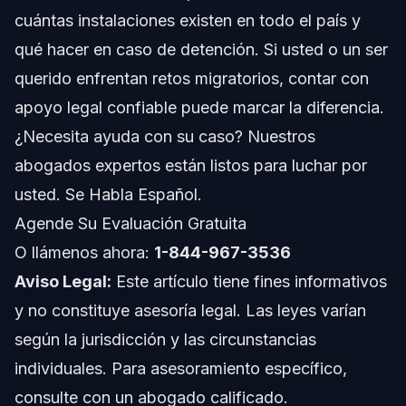
Paso 4: Asista a Todas las Audiencias Migratorias
cuántas instalaciones existen en todo el país y
qué hacer en caso de detención. Si usted o un ser
Errores Comunes a Evitar en Detenciones de ICE
querido enfrentan retos migratorios, contar con
Cronología y Qué Esperar Durante la Detención
apoyo legal confiable puede marcar la diferencia.
por ICE
¿Necesita ayuda con su caso? Nuestros
Costos y Honorarios: Factores que Afectan los
Gastos Legales
abogados expertos están listos para luchar por
usted. Se Habla Español.
Notas de Carolina del Norte, Florida y a Nivel
Nacional
Agende Su Evaluación Gratuita
Notas sobre Carolina del Norte
O llámenos ahora:
1-844-967-3536
Aviso Legal:
Este artículo tiene fines informativos
Notas sobre Florida
y no constituye asesoría legal. Las leyes varían
Conceptos Generales a Nivel Nacional (Solo
según la jurisdicción y las circunstancias
Información, Las Reglas Varían)
individuales. Para asesoramiento específico,
Cuándo Llamar a un Abogado Inmediatamente
consulte con un abogado calificado.