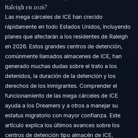
Respuesta Rápida
Raleigh en 2026?
Las mega cárceles de ICE han crecido
Comprendiendo las Mega Cárceles y Almacenes
de ICE
rápidamente en todo Estados Unidos, incluyendo
planes que afectarán a los residentes de Raleigh
¿Qué Son los Centros de Detención Tipo Almacén de
ICE?
en 2026. Estos grandes centros de detención,
¿Cuántos Centros de Detención de ICE Hay en Todo el
comúnmente llamados almacenes de ICE, han
País?
generado muchas dudas sobre el trato a los
Planes de ICE y el Escenario para 2026
detenidos, la duración de la detención y los
Pasos Clave a Seguir si es Detenido por ICE
derechos de los inmigrantes. Comprender el
funcionamiento de las mega cárceles de ICE
Paso 1: Mantenga la Calma y No Firme Sin Asesoría
Legal
ayuda a los Dreamers y a otros a manejar su
Paso 2: Informe a Su Familia o Amigos
estatus migratorio con mayor confianza. Este
artículo explica los últimos avances sobre los
Paso 3: Solicite una Llamada Telefónica y Ayuda Legal
centros de detención tipo almacén de ICE,