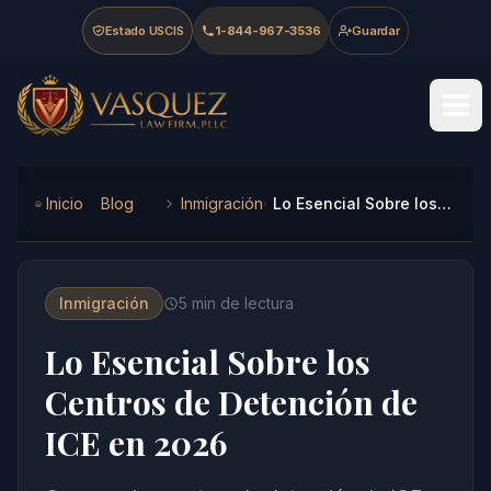
Skip to main content
Skip to navigation
Skip to footer
Estado USCIS
1-844-967-3536
Guardar
Vasquez Law Firm - Home
Inicio
Blog
Inmigración
Lo Esencial Sobre los Centros de Detención de ICE en 2026
Inmigración
5
min de lectura
Lo Esencial Sobre los
Centros de Detención de
ICE en 2026