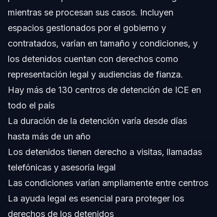
mientras se procesan sus casos. Incluyen
¿Cuánto tiempo suelen estar detenidas las personas en
centros de ICE?
espacios gestionados por el gobierno y
¿Qué nacionalidad está deportando más ICE en 2026?
contratados, varían en tamaño y condiciones, y
los detenidos cuentan con derechos como
¿Se puede visitar a personas en centros de detención
de ICE?
representación legal y audiencias de fianza.
¿Cuántos centros de detención de ICE hay en Estados
Hay más de 130 centros de detención de ICE en
Unidos?
todo el país
¿Cómo son los centros de detención de ICE?
La duración de la detención varía desde días
¿Cuál es el proceso después de ser detenido por ICE?
hasta más de un año
Los detenidos tienen derecho a visitas, llamadas
¿Los detenidos pueden hacer llamadas telefónicas
desde instalaciones de ICE?
telefónicas y asesoría legal
Fuentes y Referencias
Las condiciones varían ampliamente entre centros
La ayuda legal es esencial para proteger los
derechos de los detenidos