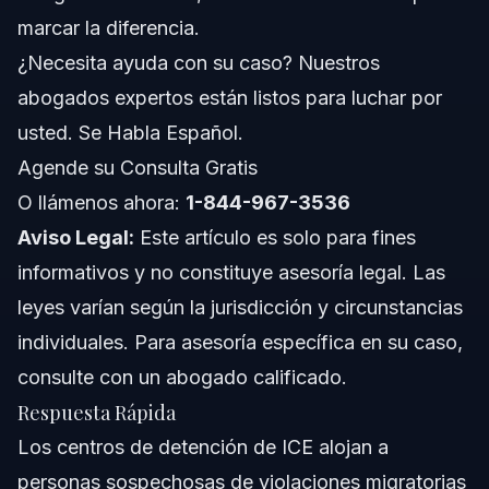
marcar la diferencia.
Notas Jurisdiccionales: Raleigh, NC, FL y a Nivel
Nacional
¿Necesita ayuda con su caso? Nuestros
abogados expertos están listos para luchar por
Notas de Carolina del Norte
usted. Se Habla Español.
Notas de Florida
Agende su Consulta Gratis
O llámenos ahora:
Conceptos a Nivel Nacional
1-844-967-3536
Aviso Legal:
Este artículo es solo para fines
Cuándo Llamar a un Abogado Inmediatamente
informativos y no constituye asesoría legal. Las
leyes varían según la jurisdicción y circunstancias
Sobre Vasquez Law Firm
individuales. Para asesoría específica en su caso,
Confianza y Experiencia del Abogado
consulte con un abogado calificado.
Respuesta Rápida
Preguntas Frecuentes
Los centros de detención de ICE alojan a
¿Puedo demandar a ICE por detenerme si soy
personas sospechosas de violaciones migratorias
ciudadano de EE.UU.?