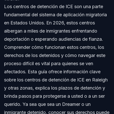
Los centros de detención de ICE son una parte
Descripción General de los Centros de Detención
de ICE
fundamental del sistema de aplicación migratoria
en Estados Unidos. En 2026, estos centros
Paso a Paso: Qué Sucede en la Detención
albergan a miles de inmigrantes enfrentando
Comunicación en el Centro de Detención
deportación o esperando audiencias de fianza.
Comprender cómo funcionan estos centros, los
Buscador de Centros de Detención y Persona Detenida
derechos de los detenidos y cómo navegar este
Condiciones en Centros de Detención Migratoria
proceso difícil es vital para quienes se ven
afectados. Esta guía ofrece información clave
Derechos y Protecciones Legales en la Detención
de ICE
sobre los centros de detención de ICE en Raleigh
Términos Legales Comunes Explicados
y otras zonas, explica los plazos de detención y
brinda pasos para protegerse a usted o a un ser
Retos Comunes y Cómo Evitar Errores
querido. Ya sea que sea un Dreamer o un
Cronograma: Duración y Procesos de Detención
inmigrante detenido, conocer sus derechos puede