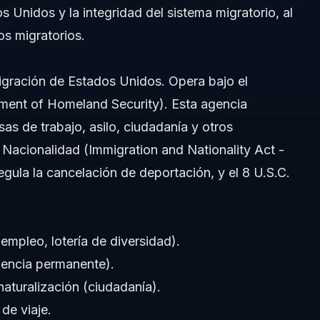
s Unidos y la integridad del sistema migratorio, al
os migratorios.
CIS para visas y tarjetas verdes?
igración de Estados Unidos. Opera bajo el
 caso?
ent of Homeland Security). Esta agencia
sas de trabajo, asilo, ciudadanía y otros
regunta más difícil?
 Nacionalidad (Immigration and Nationality Act -
 USCIS?
gula la cancelación de deportación, y el 8 U.S.C.
igratorios en USCIS?
empleo, lotería de diversidad).
idencia permanente).
aturalización (ciudadanía).
de viaje.