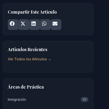
Compartir Este Artículo
Share on
Share on
Facebook
Share on
X
Share on
LinkedIn
Share on
WhatsApp
Email
Artículos Recientes
Ver Todos los Artículos →
Áreas de Práctica
Inmigración
45