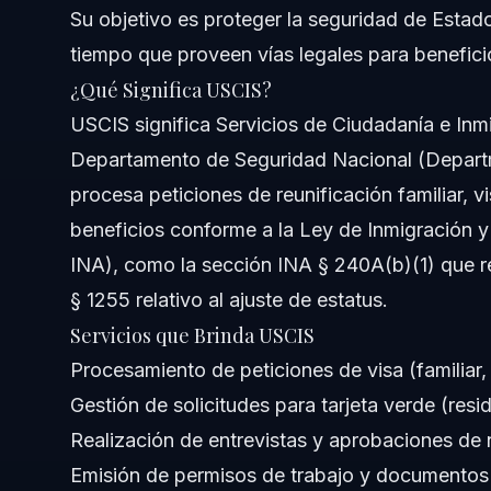
Su objetivo es proteger la seguridad de Estado
¿Cómo puedo crear y usar mi cuenta en línea de USCIS?
tiempo que proveen vías legales para benefici
¿Qué Significa USCIS?
¿Cuáles son los tiempos típicos de procesamiento de US
USCIS significa Servicios de Ciudadanía e Inm
¿Qué pasa si USCIS solicita evidencia adicional para mi
Departamento de Seguridad Nacional (Departm
procesa peticiones de reunificación familiar, vi
¿Cómo funcionan las entrevistas de USCIS y cuál es la p
beneficios conforme a la Ley de Inmigración y
¿Puedo solicitar actualización del estado de mi caso en
INA), como la sección INA § 240A(b)(1) que re
§ 1255 relativo al ajuste de estatus.
¿Cuáles son errores comunes al presentar formularios m
Servicios que Brinda USCIS
¿Qué opciones tengo si mi caso USCIS es negado?
Procesamiento de peticiones de visa (familiar, 
Gestión de solicitudes para tarjeta verde (res
Fuentes y Referencias
Realización de entrevistas y aprobaciones de n
Emisión de permisos de trabajo y documentos 