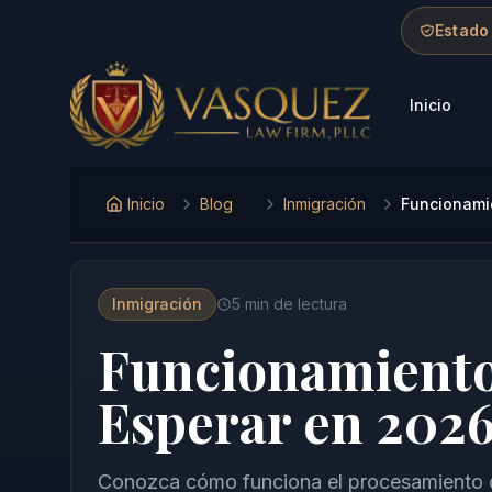
Skip to main content
Skip to navigation
Skip to footer
Estado
Inicio
Vasquez Law Firm - Home
Inicio
Blog
Inmigración
Funcionami
Inmigración
5
min de lectura
Funcionamiento
Esperar en 202
Conozca cómo funciona el procesamiento d