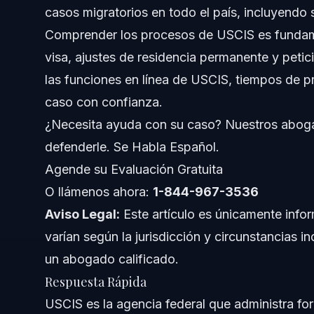
casos migratorios en todo el país, incluyendo 
Entendiendo USCIS y Su Función
Comprender los procesos de USCIS es fundamen
¿Qué Significa USCIS?
visa, ajustes de residencia permanente y petic
las funciones en línea de USCIS, tiempos de p
Servicios que Brinda USCIS
caso con confianza.
Pasos Clave Para Manejar Su Caso en USCIS
¿Necesita ayuda con su caso? Nuestros aboga
defenderle. Se Habla Español.
Creación de Su Cuenta USCIS
Agende su Evaluación Gratuita
Seguimiento del Estado de Su Caso USCIS
O llámenos ahora:
1-844-967-3536
Aviso Legal:
Manejo de RFEs y Avisos
Este artículo es únicamente infor
varían según la jurisdicción y circunstancias i
Errores Comunes en Solicitudes USCIS
un abogado calificado.
Respuesta Rápida
Tiempos de Procesamiento y Cronograma de USC
USCIS es la agencia federal que administra for
Pasos Típicos en el Cronograma