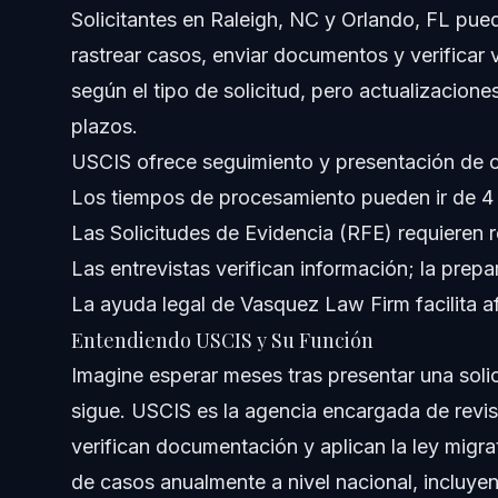
Solicitantes en Raleigh, NC y Orlando, FL pue
rastrear casos, enviar documentos y verificar
Notas para NC, FL y a Nivel Nacional
según el tipo de solicitud, pero actualizacione
Notas sobre Carolina del Norte
plazos.
USCIS ofrece seguimiento y presentación de c
Notas sobre Orlando, Florida
Los tiempos de procesamiento pueden ir de 4
Conceptos a Nivel Nacional
Las Solicitudes de Evidencia (RFE) requieren 
Las entrevistas verifican información; la prepa
Cuándo Llamar a un Abogado Ya
La ayuda legal de Vasquez Law Firm facilita a
Acerca de Vasquez Law Firm
Entendiendo USCIS y Su Función
Imagine esperar meses tras presentar una soli
Confianza y Experiencia del Abogado
sigue. USCIS es la agencia encargada de revisa
Preguntas Frecuentes
verifican documentación y aplican la ley migr
de casos anualmente a nivel nacional, incluyen
¿Qué significa USCIS y cuál es su función?