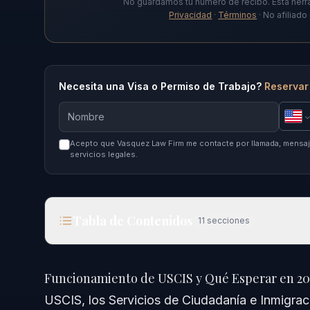
No guardamos tu número de recibo. Esta herr
Privacidad
·
Términos
· No afiliad
Necesita una Visa o Permiso de Trabajo?
Reservar
Acepto que Vasquez Law Firm me contacte por llamada, mensaje
servicios legales.
Tabla de Contenidos
11
secciones
Funcionamiento de USCIS y Qué Esperar en 2026
Funcionamiento de USCIS y Qué Esperar en 20
Respuesta Rápida
USCIS, los Servicios de Ciudadanía e Inmigrac