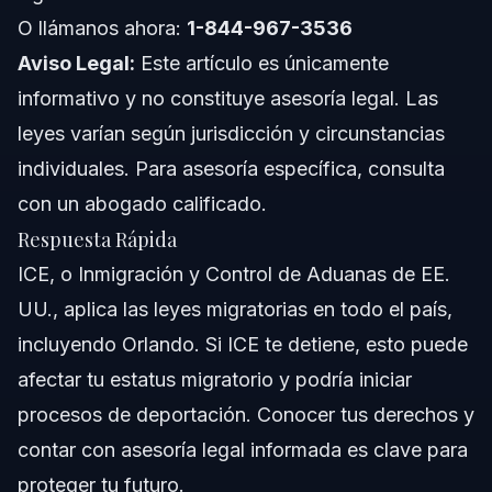
O llámanos ahora:
1-844-967-3536
Costos y Tarifas: Factores que Influyen en el
Precio
Aviso Legal:
Este artículo es únicamente
Notas sobre Jurisdicción en NC, FL y a Nivel
informativo y no constituye asesoría legal. Las
Nacional
leyes varían según jurisdicción y circunstancias
Notas de Carolina del Norte
individuales. Para asesoría específica, consulta
con un abogado calificado.
Notas de Florida
Respuesta Rápida
Conceptos a Nivel Nacional
ICE, o Inmigración y Control de Aduanas de EE.
UU., aplica las leyes migratorias en todo el país,
Cuándo Llamar a un Abogado Inmediatamente
incluyendo Orlando. Si ICE te detiene, esto puede
Sobre Vasquez Law Firm
afectar tu estatus migratorio y podría iniciar
procesos de deportación. Conocer tus derechos y
Confianza y Experiencia del Abogado
contar con asesoría legal informada es clave para
Preguntas Frecuentes
proteger tu futuro.