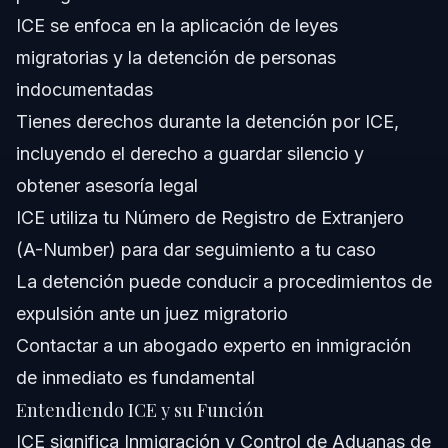
ICE se enfoca en la aplicación de leyes
¿Qué significa ICE en inmigración?
migratorias y la detención de personas
¿Cómo sabe ICE si alguien es indocumentado?
indocumentadas
Tienes derechos durante la detención por ICE,
¿Puede ICE detener a un ciudadano estadounidense?
incluyendo el derecho a guardar silencio y
¿Qué derechos tengo si ICE me detiene en Orlando?
obtener asesoría legal
ICE utiliza tu Número de Registro de Extranjero
¿Cuál es la fuente de financiamiento de ICE?
(A-Number) para dar seguimiento a tu caso
¿Cómo puedo obtener el número de ICE si estoy
La detención puede conducir a procedimientos de
detenido?
expulsión ante un juez migratorio
¿Qué hace ICE con inmigrantes arrestados sin
documentos?
Contactar a un abogado experto en inmigración
¿Qué dice el cantante Bad Bunny sobre ICE?
de inmediato es fundamental
Entendiendo ICE y su Función
Fuentes y Referencias
ICE significa Inmigración y Control de Aduanas de