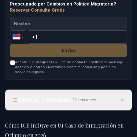
Preocupado por Cambios en Politica Migratoria?
Reservar Consulta Gratis
Enviar
Acepto que Vasquez Law Firm me contacte por llamada, mensaje
de texto o correo electrónico sobre mi consulta y posibles
servicios legales.
Tabla de Contenidos
12
secciones
Cómo ICE Influye en tu Caso de Inmigración en
Orlando en 2026
Cómo ICE Influye en tu Caso de Inmigración en
Respuesta Rápida
Orlando en 2026