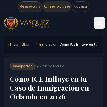
Skip to main content
Skip to navigation
Skip to footer
Estado USCIS
1-844-967-3536
Guardar
Vasquez Law Firm - Home
Inicio
Blog
Inmigración
Cómo ICE Influye en tu Caso de Inmigración en Orlando en 2026
Inmigración
5
min de lectura
Cómo ICE Influye en tu
Caso de Inmigración en
Orlando en 2026