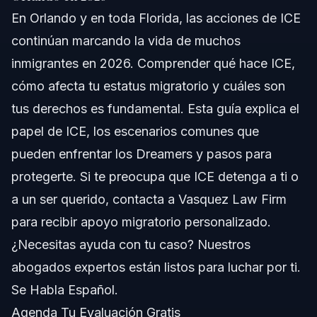
En Orlando y en toda Florida, las acciones de ICE
Entendiendo ICE y su Función
continúan marcando la vida de muchos
Significado Gubernamental de ICE
inmigrantes en 2026. Comprender qué hace ICE,
cómo afecta tu estatus migratorio y cuáles son
Presencia de ICE en Estados Unidos
tus derechos es fundamental. Esta guía explica el
Resumen de Carreras en ICE
papel de ICE, los escenarios comunes que
pueden enfrentar los Dreamers y pasos para
Pasos a Seguir Si ICE se Contacta Contigo
protegerte. Si te preocupa que ICE detenga a ti o
Por Qué es Importante Contar con Ayuda Legal
a un ser querido, contacta a Vasquez Law Firm
Inmediata
para recibir apoyo migratorio personalizado.
Cómo Responder si ICE te Detiene
¿Necesitas ayuda con tu caso? Nuestros
Errores Comunes que Debes Evitar con ICE
abogados expertos están listos para luchar por ti.
Se Habla Español.
Cronología y Qué Esperar Tras una Detención de
ICE
Agenda Tu Evaluación Gratis