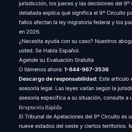
jurisdicción, los jueces y las decisiones del 9º
detallada explica qué significa el 9º Circuito 
Cómo trabajan los jueces en el 9º Circuito
fallos afectan la ley migratoria federal y los
Admisión y Ejercicio Profesional
en 2026.
¿Necesita ayuda con su caso? Nuestros aboga
Estados Cubiertos por el 9º Circuito
usted. Se Habla Español.
Cómo el 9º Circuito Afecta los Casos de Inmigrac
Agende su Evaluación Gratuita
O llámenos ahora:
Apelando Decisiones Migratorias
1-844-967-3536
Descargo de responsabilidad:
Este artículo 
División entre Circuitos y Resultados
asesoría legal. Las leyes varían según la jurisd
asesoría específica a su situación, consulte a
Efecto para inmigrantes de Charlotte y Florida
Respuesta Rápida
Errores Comunes al Tratar con el 9º Circuito
El Tribunal de Apelaciones del 9º Circuito es 
nueve estados del oeste y ciertos territorios.
Cronograma y Qué Esperar en Apelaciones Migrat