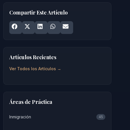
Compartir Este Artículo
Share on
Share on
Facebook
Share on
X
Share on
LinkedIn
Share on
WhatsApp
Email
Artículos Recientes
Ver Todos los Artículos →
Áreas de Práctica
Inmigración
45