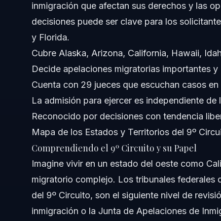
inmigración que afectan sus derechos y las op
Preguntas Frecuentes
decisiones puede ser clave para los solicitante
y Florida.
¿Qué significa la Corte del 9º Circuito?
Cubre Alaska, Arizona, California, Hawaii, I
¿Qué estados están bajo la Corte del 9º Circuito?
Decide apelaciones migratorias importantes y
Cuenta con 29 jueces que escuchan casos en 
¿Por qué es tan grande la Corte del 9º Circuito?
La admisión para ejercer es independiente de 
¿Cuántos jueces hay en la Corte del 9º Circuito?
Reconocido por decisiones con tendencia liber
Mapa de los Estados y Territorios del 9º Circu
¿Estoy admitido para practicar ante la Corte del 9º Circui
Comprendiendo el 9º Circuito y su Papel
¿Es la Corte de Apelaciones del 9º Circuito liberal?
Imagine vivir en un estado del oeste como Cal
migratorio complejo. Los tribunales federales
¿Cómo afecta la Corte del 9º Circuito los casos de inmi
del 9º Circuito, son el siguiente nivel de revis
¿Qué debo hacer si mi caso migratorio está en el 9º Circ
inmigración o la Junta de Apelaciones de Inmi