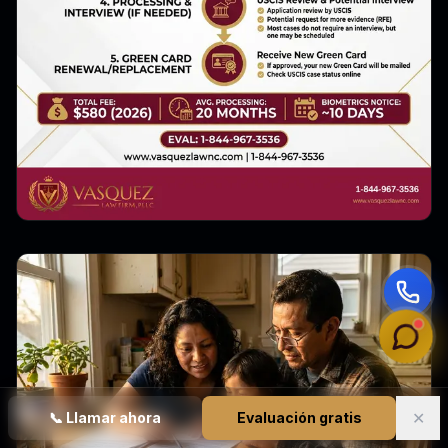
✕
📞
Llamar ahora
Evaluación gratis