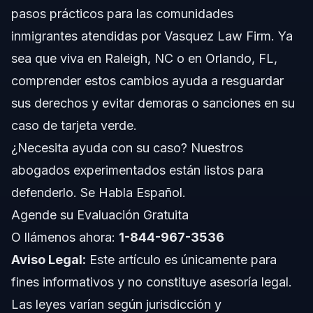
pasos prácticos para las comunidades
Paso 5: Recibir su Nueva Tarjeta Verde
inmigrantes atendidas por Vasquez Law Firm. Ya
Errores Comunes a Evitar en Solicitudes de
sea que viva en Raleigh, NC o en Orlando, FL,
Tarjeta Verde
comprender estos cambios ayuda a resguardar
Cronograma y Qué Esperar en 2026
sus derechos y evitar demoras o sanciones en su
caso de tarjeta verde.
Costos y Tarifas para el Trámite de Tarjeta Verde
¿Necesita ayuda con su caso? Nuestros
Notas para Titulares de Tarjeta Verde en NC, FL y
abogados experimentados están listos para
a Nivel Nacional
defenderlo. Se Habla Español.
Notas sobre Carolina del Norte
Agende su Evaluación Gratuita
Notas sobre Florida
O llámenos ahora:
1-844-967-3536
Aviso Legal:
Este artículo es únicamente para
Conceptos Nacionales (Solo General, Las Reglas
Cambian)
fines informativos y no constituye asesoría legal.
Cuándo Contactar a un Abogado Sobre su Tarjeta
Las leyes varían según jurisdicción y