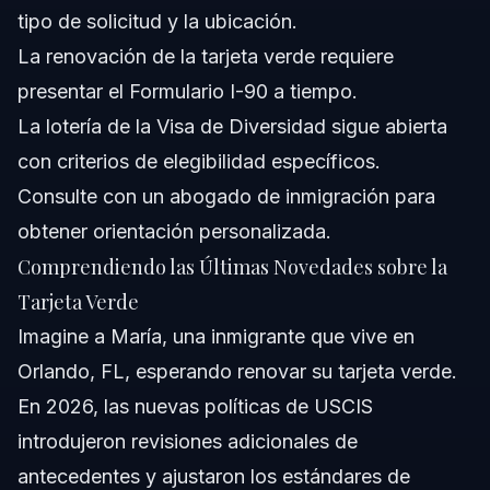
tipo de solicitud y la ubicación.
¿Qué documentos se necesitan para renovar la tarjeta
verde en NC o FL?
La renovación de la tarjeta verde requiere
¿Puedo trabajar mientras espero la renovación de mi
presentar el Formulario I-90 a tiempo.
tarjeta verde?
La lotería de la Visa de Diversidad sigue abierta
Fuentes y Referencias
con criterios de elegibilidad específicos.
Consulte con un abogado de inmigración para
obtener orientación personalizada.
Comprendiendo las Últimas Novedades sobre la
Tarjeta Verde
Imagine a María, una inmigrante que vive en
Orlando, FL, esperando renovar su tarjeta verde.
En 2026, las nuevas políticas de USCIS
introdujeron revisiones adicionales de
antecedentes y ajustaron los estándares de