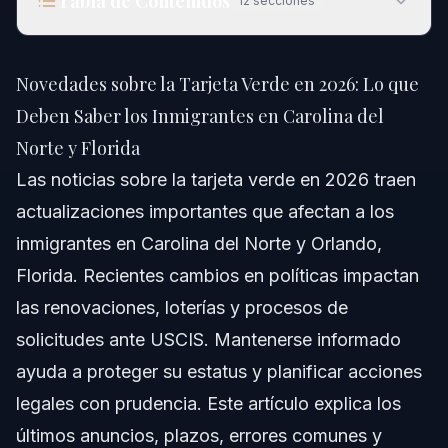
Tabla de Contenidos
12
secciones
Novedades sobre la Tarjeta Verde en 2026: Lo
que Deben Saber los Inmigrantes en Carolina del
Novedades sobre la Tarjeta Verde en 2026: Lo que
Norte y Florida
Deben Saber los Inmigrantes en Carolina del
Respuesta Rápida
Norte y Florida
Comprendiendo las Últimas Novedades sobre la
Las noticias sobre la tarjeta verde en 2026 traen
Tarjeta Verde
actualizaciones importantes que afectan a los
Pasos Clave para Solicitar o Renovar su Tarjeta
inmigrantes en Carolina del Norte y Orlando,
Verde
Florida. Recientes cambios en políticas impactan
Paso 1: Reunir Documentos Requeridos
las renovaciones, loterías y procesos de
Paso 2: Presentar el Formulario I-90
solicitudes ante USCIS. Mantenerse informado
ayuda a proteger su estatus y planificar acciones
Paso 3: Asistir a la Cita de Biométricos
legales con prudencia. Este artículo explica los
Paso 4: Monitorear el Estado del Caso
últimos anuncios, plazos, errores comunes y