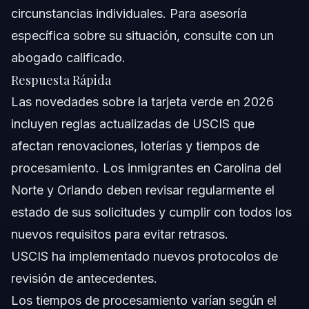
Verde
circunstancias individuales. Para asesoría
Acerca de Vasquez Law Firm
específica sobre su situación, consulte con un
abogado calificado.
Confianza y Experiencia de Nuestros Abogados
Respuesta Rápida
Preguntas Frecuentes
Las novedades sobre la tarjeta verde en 2026
incluyen reglas actualizadas de USCIS que
¿Cuál es la nueva regla para las tarjetas verdes en
2026?
afectan renovaciones, loterías y tiempos de
¿Cuánto es el tiempo de espera actual para una tarjeta
procesamiento. Los inmigrantes en Carolina del
verde en EE.UU.?
Norte y Orlando deben revisar regularmente el
¿Qué deben saber los titulares de tarjeta verde sobre
las advertencias recientes?
estado de sus solicitudes y cumplir con todos los
¿Oficiales de ICE están deportando titulares de tarjeta
nuevos requisitos para evitar retrasos.
verde en 2026?
USCIS ha implementado nuevos protocolos de
¿Qué es la lotería de la tarjeta verde y cómo puedo
aplicar?
revisión de antecedentes.
¿Cómo ayuda el servicio de verificación de USCIS a los
Los tiempos de procesamiento varían según el
solicitantes de tarjeta verde?