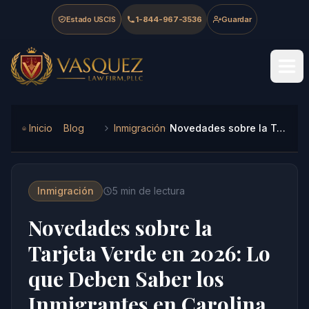
Skip to main content
Skip to navigation
Skip to footer
Estado USCIS
1-844-967-3536
Guardar
Vasquez Law Firm - Home
Inicio
Blog
Inmigración
Novedades sobre la Tarjeta Verde en 2026: Lo que Deben Saber los Inmigrantes en Carolina del Norte y Florida
Inmigración
5
min de lectura
Novedades sobre la
Tarjeta Verde en 2026: Lo
que Deben Saber los
Inmigrantes en Carolina