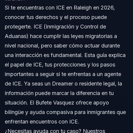
Si te encuentras con ICE en Raleigh en 2026,
Comprendiendo a ICE y Su Función
conocer tus derechos y el proceso puede
Prioridades de Aplicación de ICE en 2026
protegerte. ICE (Inmigración y Control de
Aduanas) hace cumplir las leyes migratorias a
Interacción con Otras Agencias
nivel nacional, pero saber cómo actuar durante
Definiciones y Términos Legales
una interacción es fundamental. Esta guía explica
el papel de ICE, tus protecciones y los pasos
Cómo Actuar: Guía Paso a Paso
importantes a seguir si te enfrentas a un agente
Ejemplo Práctico
de ICE. Ya seas un Dreamer o residente legal, la
información puede marcar la diferencia en tu
Lista de Documentos y Evidencias
situación. El Bufete Vasquez ofrece apoyo
Registros Clave para Entregar a un Abogado
bilingüe y ayuda compasiva para inmigrantes que
enfrentan encuentros con ICE.
Cronología: Qué Esperar Tras un Encuentro con
ICE
¿Necesitas ayuda con tu caso? Nuestros