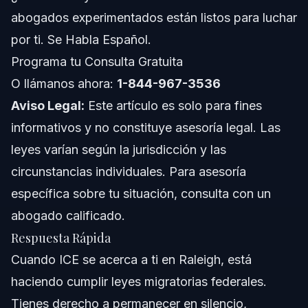
abogados experimentados están listos para luchar
Costos y Tarifas: Factores que Impactan el Precio
por ti. Se Habla Español.
Errores Comunes a Evitar Cuando Te Encuentras
Programa tu Consulta Gratuita
con ICE
O llámanos ahora:
1-844-967-3536
Notas para Residentes de Carolina del Norte y
Florida
Aviso Legal:
Este artículo es solo para fines
informativos y no constituye asesoría legal. Las
Notas sobre Carolina del Norte
leyes varían según la jurisdicción y las
Notas sobre Florida
circunstancias individuales. Para asesoría
específica sobre tu situación, consulta con un
Conceptos Nacionales (Solo General, Las Reglas
Varían)
abogado calificado.
Cuándo Llamar a un Abogado Ahora
Respuesta Rápida
Cuando ICE se acerca a ti en Raleigh, está
Sobre el Bufete Vasquez
haciendo cumplir leyes migratorias federales.
Confianza y Experiencia del Abogado
Tienes derecho a permanecer en silencio,