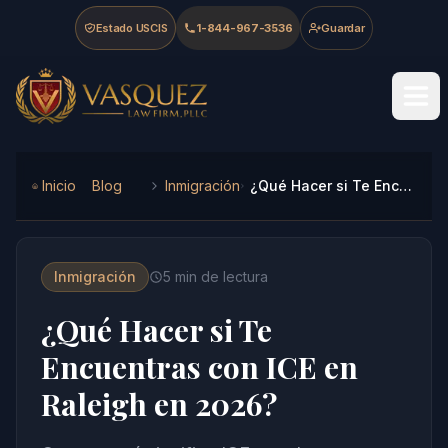
Skip to main content
Skip to navigation
Skip to footer
Estado USCIS
1-844-967-3536
Guardar
Vasquez Law Firm - Home
Inicio
Blog
Inmigración
¿Qué Hacer si Te Encuentras con ICE en Raleigh en 2026?
Inmigración
5
min de lectura
¿Qué Hacer si Te
Encuentras con ICE en
Raleigh en 2026?