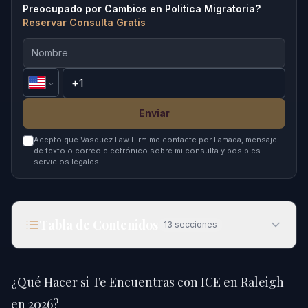
Preocupado por Cambios en Politica Migratoria?
Reservar Consulta Gratis
Enviar
Acepto que Vasquez Law Firm me contacte por llamada, mensaje
de texto o correo electrónico sobre mi consulta y posibles
servicios legales.
Tabla de Contenidos
13
secciones
¿Qué Hacer si Te Encuentras con ICE en Raleigh
en 2026?
¿Qué Hacer si Te Encuentras con ICE en Raleigh
Respuesta Rápida
en 2026?