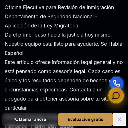
Oficina Ejecutiva para Revisión de Inmigración
Departamento de Seguridad Nacional -
Aplicación de la Ley Migratoria
Da el primer paso hacia la justicia hoy mismo.
Nuestro equipo está listo para ayudarte. Se Habla
Español.
Este artículo ofrece información legal general y no
está pensado como asesoría legal. Cada caso es
único y los resultados dependen de hechos y
circunstancias específicas. Contacta a un
abogado para obtener asesoría sobre tu situación
particular.
Inicia tu Consulta Gratuita Ahora
✕
📞
Llamar ahora
Evaluación gratis
Llámanos:
1-844-967-3536