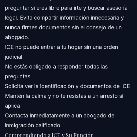
preguntar si eres libre para irte y buscar asesoría
Preguntas Frecuentes
legal. Evita compartir información innecesaria y
¿Qué significa ICE y cuál es su función?
nunca firmes documentos sin el consejo de un
abogado.
¿Estoy obligado a responder preguntas de agentes de
ICE?
ICE no puede entrar a tu hogar sin una orden
¿Cómo determina ICE el estatus migratorio de alguien?
judicial
No estás obligado a responder todas las
¿Cuáles son mis derechos si ICE aparece en mi casa o
trabajo?
preguntas
¿A quién está deportando ICE actualmente en 2026?
Solicita ver la identificación y documentos de ICE
Mantén la calma y no te resistas a un arresto si
¿Los agentes de ICE son considerados oficiales de
policía?
aplica
¿Qué errores comunes debo evitar al tratar con ICE?
Contacta inmediatamente a un abogado de
inmigración calificado
¿Cómo puede ayudar el Bufete Vasquez si tengo un
encuentro con ICE?
Comprendiendo a ICE y Su Función