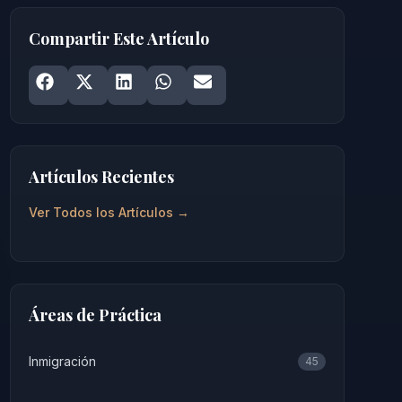
Compartir Este Artículo
Share on
Share on
Facebook
Share on
X
Share on
LinkedIn
Share on
WhatsApp
Email
Artículos Recientes
Ver Todos los Artículos →
Áreas de Práctica
Inmigración
45