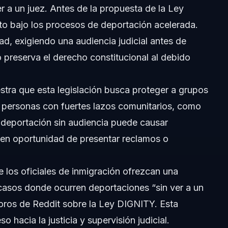
er a un juez. Antes de la propuesta de la Ley
o bajo los procesos de deportación acelerada.
ad, exigiendo una audiencia judicial antes de
 preserva el derecho constitucional al debido
tra que esta legislación busca proteger a grupos
a personas con fuertes lazos comunitarios, como
?
La deportación sin audiencia puede causar
enen oportunidad de presentar reclamos o
tual?
e los oficiales de inmigración ofrezcan una
casos donde ocurren deportaciones “sin ver a un
foros de Reddit sobre la Ley DIGNITY. Esta
TY los inmigrantes en Smithfield, NC y Florida?
 hacia la justicia y supervisión judicial.