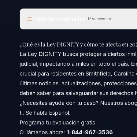
Tabla de Contenidos
12
secciones
¿Qué es la Ley DIGNITY y cómo te afecta en 202
¿Qué es la Ley DIGNITY y cómo te afecta en 20
Respuesta rápida
La Ley DIGNITY busca proteger a ciertos inmig
judicial, impactando a miles en todo el país. E
Comprendiendo la Ley DIGNITY
crucial para residentes en Smithfield, Carolina 
Lo que establece la ley
últimas noticias, actualizaciones, proteccione
deben saber para salvaguardar sus derechos 
¿Quiénes se benefician?
¿Necesitas ayuda con tu caso? Nuestros aboga
Estado legislativo actual
ti. Se habla Español.
Programa tu evaluación gratis
Pasos clave a seguir si te afecta
O llámanos ahora:
1-844-967-3536
Ejemplo práctico: Dreamer enfrentando deportación