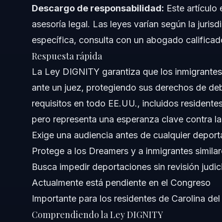
Descargo de responsabilidad:
Este artículo 
asesoría legal. Las leyes varían según la juris
Asesoría legal en Smithfield y Florida
específica, consulta con un abogado calificad
Errores comunes que debes evitar
Respuesta rápida
La Ley DIGNITY garantiza que los inmigrantes
Cronograma y qué esperar
ante un juez, protegiendo sus derechos de de
Costos y honorarios: qué influye en el precio
requisitos en todo EE.UU., incluidos residentes
pero representa una esperanza clave contra l
Notas para NC, FL y a nivel nacional
Exige una audiencia antes de cualquier deport
Notas para Carolina del Norte
Protege a los Dreamers y a inmigrantes simila
Busca impedir deportaciones sin revisión judici
Notas para Florida
Actualmente está pendiente en el Congreso
Conceptos a nivel nacional (solo general, varían reglas)
Importante para los residentes de Carolina del
Comprendiendo la Ley DIGNITY
Cuándo llamar a un abogado ahora