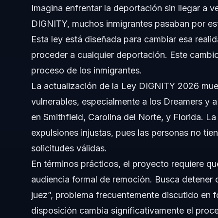
Imagina enfrentar la deportación sin llegar a v
Acerca de Vasquez Law Firm
DIGNITY, muchos inmigrantes pasaban por est
Esta ley está diseñada para cambiar esa realid
Confianza y experiencia del abogado
proceder a cualquier deportación. Este cambio
Preguntas frecuentes
proceso de los inmigrantes.
La actualización de la Ley DIGNITY 2026 mues
¿Qué es la Ley DIGNITY?
vulnerables, especialmente a los Dreamers y 
¿Quién califica para las protecciones de la Ley DIGNITY
en Smithfield, Carolina del Norte, y Florida. 
expulsiones injustas, pues las personas no ti
¿Se puede ser deportado sin ver a un juez bajo la ley ac
solicitudes válidas.
¿Cuál es el estado actual de la Ley DIGNITY en 2026?
En términos prácticos, el proyecto requiere qu
audiencia formal de remoción. Busca detener 
¿Quién impulsa la Ley DIGNITY?
juez”, problema frecuentemente discutido en 
¿Cómo pueden mantenerse informados sobre la Ley DIGNI
disposición cambia significativamente el proceso