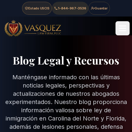
Skip to main content
Skip to navigation
Skip to footer
Estado USCIS
1-844-967-3536
Guardar
Vasquez Law Firm - Home
Blog Legal y Recursos
Manténgase informado con las últimas
noticias legales, perspectivas y
actualizaciones de nuestros abogados
experimentados. Nuestro blog proporciona
información valiosa sobre ley de
inmigración en Carolina del Norte y Florida,
además de lesiones personales, defensa