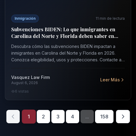
Inmigración
11
min de lectura
Subvenciones BIDEN: Lo que inmigrantes en
Carolina del Norte y Florida deben saber en
2026
Descubra cómo las subvenciones BIDEN impactan a
inmigrantes en Carolina del Norte y Florida en 2026.
Conozca elegibilidad, usos y protecciones. Contacte a
Vasquez Law para consulta gratuita.
Vasquez Law Firm
Leer Más
August 6, 2026
6
vistas
1
2
3
4
...
158