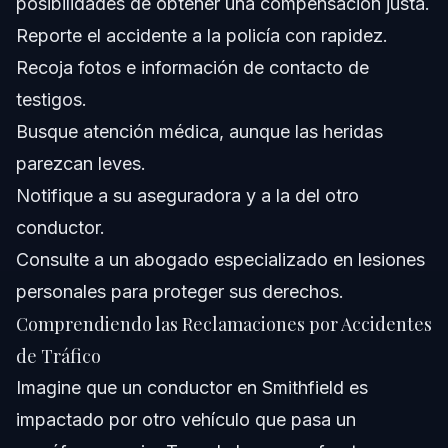
posibilidades de obtener una compensación justa.
Reporte el accidente a la policía con rapidez.
¿Cuánto tiempo tengo para reclamar una lesión tras un
accidente?
Recoja fotos e información de contacto de
¿Cómo presentar una reclamación contra el seguro del
testigos.
otro conductor?
Busque atención médica, aunque las heridas
¿Qué sucede después de un accidente que fue su
culpa?
parezcan leves.
Fuentes y Referencias
Notifique a su aseguradora y a la del otro
conductor.
Consulte a un abogado especializado en lesiones
personales para proteger sus derechos.
Comprendiendo las Reclamaciones por Accidentes
de Tráfico
Imagine que un conductor en Smithfield es
impactado por otro vehículo que pasa un