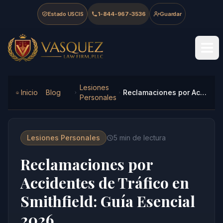
Skip to main content
Skip to navigation
Skip to footer
Estado USCIS
1-844-967-3536
Guardar
Vasquez Law Firm - Home
Lesiones
Inicio
Blog
Reclamaciones por Accidentes de Tráfico en Smithfield: Guía Esencial 2026
Personales
Lesiones Personales
5
min de lectura
Reclamaciones por
Accidentes de Tráfico en
Smithfield: Guía Esencial
2026