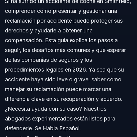
Si ha sufrido un accidente de coche en Smithfield,
Comprendiendo las Reclamaciones por
Accidentes de Tráfico
comprender cómo presentar y gestionar una
reclamación por accidente puede proteger sus
Paso a paso: Qué hacer
derechos y ayudarle a obtener una
Lista de documentos o evidencias
compensación. Esta guía explica los pasos a
seguir, los desafíos más comunes y qué esperar
Cronología: Qué esperar
de las compañías de seguros y los
Costos y honorarios: Factores que afectan el
procedimientos legales en 2026. Ya sea que su
precio
accidente haya sido leve o grave, saber cómo
Errores comunes y cómo evitarlos
manejar su reclamación puede marcar una
Notas Legales de Carolina del Norte y Florida
diferencia clave en su recuperación y acuerdo.
¿Necesita ayuda con su caso? Nuestros
Notas sobre Carolina del Norte
abogados experimentados están listos para
Notas sobre Florida
defenderle. Se Habla Español.