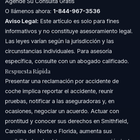
Agende Su Consulta Gratis
Conceptos Generales a Nivel Nacional (varía según
estado)
O llámenos ahora:
1-844-967-3536
Cuándo llamar a un abogado
Aviso Legal:
Este artículo es solo para fines
informativos y no constituye asesoramiento legal.
Sobre Vasquez Law Firm
Las leyes varían según la jurisdicción y las
Confianza y Experiencia del Abogado
circunstancias individuales. Para asesoría
específica, consulte con un abogado calificado.
Preguntas Frecuentes
Respuesta Rápida
¿Cuánto recibiré de un acuerdo de $100,000?
Presentar una reclamación por accidente de
coche implica reportar el accidente, reunir
¿Puede un accidente de coche causar estenosis
espinal?
pruebas, notificar a las aseguradoras y, en
¿Cuánta compensación recibiré por un accidente de
ocasiones, negociar un acuerdo. Actuar con
coche?
prontitud y conocer sus derechos en Smithfield,
¿El seguro de accidentes cubre hernias discales?
Carolina del Norte o Florida, aumenta sus
¿Qué hacer tras un accidente que no fue su culpa?