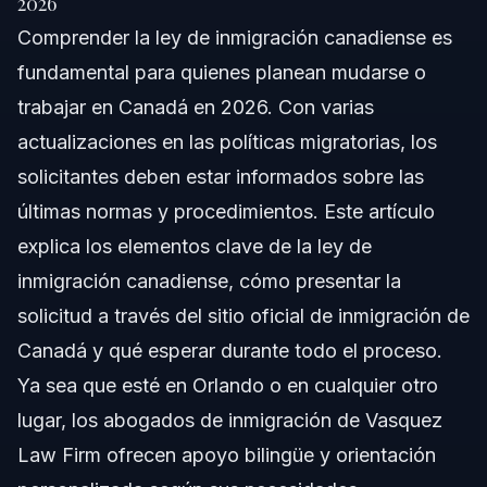
2026
Comprender la ley de inmigración canadiense es
Comprendiendo la Ley de Inmigración
Canadiense
fundamental para quienes planean mudarse o
trabajar en Canadá en 2026. Con varias
Paso a Paso: Cómo Solicitar
actualizaciones en las políticas migratorias, los
Documentos Clave y Lista de Verificación
solicitantes deben estar informados sobre las
últimas normas y procedimientos. Este artículo
Cronograma y Qué Esperar
explica los elementos clave de la ley de
Costos y Tarifas: Factores que Afectan su Caso
inmigración canadiense, cómo presentar la
solicitud a través del sitio oficial de inmigración de
Errores Comunes a Evitar
Canadá y qué esperar durante todo el proceso.
Notas Jurisdiccionales: Orlando, NC, FL y Todo el
Ya sea que esté en Orlando o en cualquier otro
País
lugar, los abogados de inmigración de Vasquez
Notas para Carolina del Norte
Law Firm ofrecen apoyo bilingüe y orientación
Notas para Florida