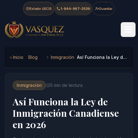
Skip to main content
Skip to navigation
Skip to footer
Estado USCIS
1-844-967-3536
Guardar
Vasquez Law Firm - Home
Inicio
Blog
Inmigración
Así Funciona la Ley de Inmigración Canadiense en 2026
Inmigración
5
min de lectura
Así Funciona la Ley de
Inmigración Canadiense
en 2026