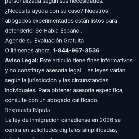
personalizada según sus necesidades.
¿Necesita ayuda con su caso? Nuestros
Conceptos Generales a Nivel Nacional (Reglas
Variables)
abogados experimentados están listos para
Cuándo Contactar a un Abogado
defenderle. Se Habla Español.
Agende su Evaluación Gratuita
Acerca de Vasquez Law Firm
O llámenos ahora:
1-844-967-3536
Confianza y Experiencia del Abogado
Aviso Legal:
Este artículo tiene fines informativos
y no constituye asesoría legal. Las leyes varían
Preguntas Frecuentes
según la jurisdicción y las circunstancias
¿Cuál es el último cambio en la ley de inmigración
individuales. Para obtener asesoría específica,
canadiense en 2026?
consulte con un abogado calificado.
¿Pueden los ciudadanos de EE. UU. inmigrar a Canadá
más fácilmente en 2026?
Respuesta Rápida
¿Cuáles son los requisitos básicos para inmigrar a
La ley de inmigración canadiense en 2026 se
Canadá?
centra en solicitudes digitales simplificadas,
¿Canadá sigue aceptando inmigrantes en 2026?