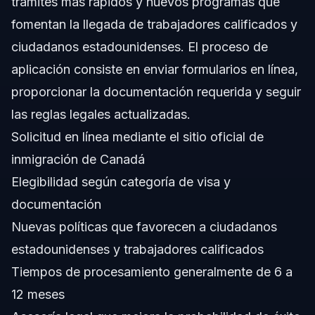
trámites más rápidos y nuevos programas que
¿Cómo puedo solicitar un permiso de trabajo para
fomentan la llegada de trabajadores calificados y
Canadá desde Orlando?
ciudadanos estadounidenses. El proceso de
¿Qué errores debo evitar al solicitar inmigración
canadiense?
aplicación consiste en enviar formularios en línea,
¿Cuánto tiempo tarda el proceso de inmigración
proporcionar la documentación requerida y seguir
canadiense en 2026?
las reglas legales actualizadas.
¿Puede un abogado de inmigración ayudar con asuntos
de la ley de inmigración canadiense?
Solicitud en línea mediante el sitio oficial de
Fuentes y Referencias
inmigración de Canadá
Elegibilidad según categoría de visa y
documentación
Nuevas políticas que favorecen a ciudadanos
estadounidenses y trabajadores calificados
Tiempos de procesamiento generalmente de 6 a
12 meses