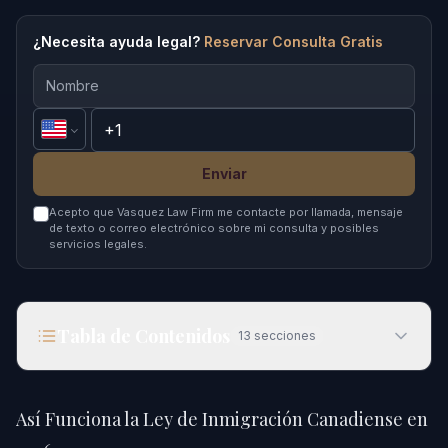
¿Necesita ayuda legal?
Reservar Consulta Gratis
Enviar
Acepto que Vasquez Law Firm me contacte por llamada, mensaje
de texto o correo electrónico sobre mi consulta y posibles
servicios legales.
Tabla de Contenidos
13
secciones
Así Funciona la Ley de Inmigración Canadiense
en 2026
Así Funciona la Ley de Inmigración Canadiense en
Respuesta Rápida