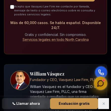
Acepto que Vasquez Law Firm me contacte por llamada,
mensaje de texto o correo electrónico sobre mi consulta y
posibles servicios legales.
Más de 60,000 casos. Se habla español. Disponible
24/7.
Gratis y confidencial. Sin compromiso.
Servicios legales en todo North Carolina
William Vásquez
Fundador y CEO, Vasquez Law Firm, PLLC
William Vasquez es el fundador y CEO de
Vasquez Law Firm, PLLC, una firma
orientada a resultados que se especializa
en inmigración, defensa criminal, derecho
✕
📞
Llamar ahora
Evaluación gratis
de familia, lesiones personales y