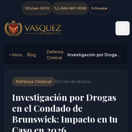
Skip to main content
Skip to navigation
Skip to footer
Estado USCIS
1-844-967-3536
Guardar
Vasquez Law Firm - Home
Defensa
Inicio
Blog
Investigación por Drogas en el Condado de Brunswick: Impacto en tu Caso en 2026
Criminal
Defensa Criminal
5
min de lectura
Investigación por Drogas
en el Condado de
Brunswick: Impacto en tu
Caso en 2026