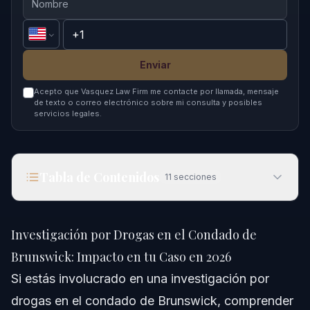
Enviar
Acepto que Vasquez Law Firm me contacte por llamada, mensaje
de texto o correo electrónico sobre mi consulta y posibles
servicios legales.
Tabla de Contenidos
11
secciones
Investigación por Drogas en el Condado de
Brunswick: Impacto en tu Caso en 2026
Investigación por Drogas en el Condado de
Respuesta Rápida
Brunswick: Impacto en tu Caso en 2026
Si estás involucrado en una investigación por
Comprendiendo las Investigaciones por Drogas
en el Condado de Brunswick
drogas en el condado de Brunswick, comprender