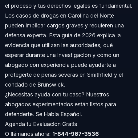
el proceso y tus derechos legales es fundamental.
Acciones Paso a Paso Durante una Investigación
de Drogas
Los casos de drogas en Carolina del Norte
Evidencia y Documentos Clave en Casos de
pueden implicar cargos graves y requieren una
Drogas
defensa experta. Esta guía de 2026 explica la
Cronología y Qué Esperar en Tu Caso
evidencia que utilizan las autoridades, qué
esperar durante una investigación y cómo un
Errores Comunes y Cómo Evitarlos
abogado con experiencia puede ayudarte a
Cuándo Llamar a un Abogado de Defensa Penal
protegerte de penas severas en Smithfield y el
en el Condado de Brunswick
condado de Brunswick.
Acerca de Vasquez Law Firm
¿Necesitas ayuda con tu caso? Nuestros
Confianza y Experiencia del Abogado
abogados experimentados están listos para
defenderte. Se Habla Español.
Preguntas Frecuentes
Agenda tu Evaluación Gratis
¿Qué evidencia se necesita para el tráfico de drogas en
O llámanos ahora:
1-844-967-3536
el condado de Brunswick?