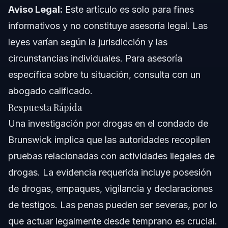
Aviso Legal:
Este artículo es solo para fines
¿Cuál es la sentencia mínima para el tráfico de drogas
en Carolina del Norte?
informativos y no constituye asesoría legal. Las
¿Cuál es la droga más traficada en el condado de
leyes varían según la jurisdicción y las
Brunswick?
circunstancias individuales. Para asesoría
¿En qué consiste una investigación de drogas en el
condado de Brunswick?
específica sobre tu situación, consulta con un
¿Qué derechos tengo si estoy involucrado en una
abogado calificado.
investigación de drogas?
Respuesta Rápida
¿Cómo puede ayudar un abogado durante una
investigación de drogas en el condado de Brunswick?
Una investigación por drogas en el condado de
¿Qué ocurre si se encuentran drogas durante una orden
Brunswick implica que las autoridades recopilen
de registro en el condado de Brunswick?
pruebas relacionadas con actividades ilegales de
¿Pueden desestimarse los cargos en un caso de
drogas en el condado de Brunswick?
drogas. La evidencia requerida incluye posesión
Fuentes y Referencias
de drogas, empaques, vigilancia y declaraciones
de testigos. Las penas pueden ser severas, por lo
que actuar legalmente desde temprano es crucial.