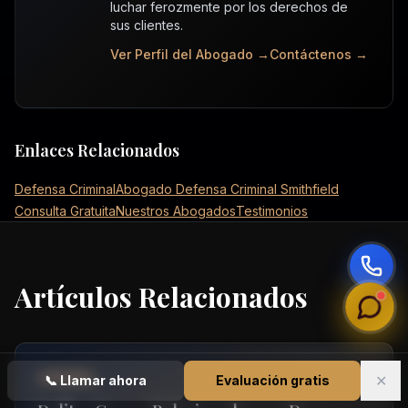
luchar ferozmente por los derechos de
sus clientes.
Ver Perfil del Abogado →
Contáctenos →
Enlaces Relacionados
Defensa Criminal
Abogado Defensa Criminal Smithfield
Consulta Gratuita
Nuestros Abogados
Testimonios
Artículos Relacionados
GENERAL
✕
📞
Llamar ahora
Evaluación gratis