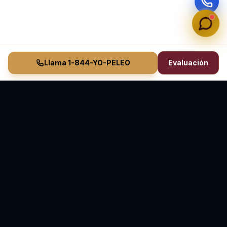
Llama 1-844-YO-PELEO
Evaluación
Vasquez Law Firm
YO PELEO® POR TI