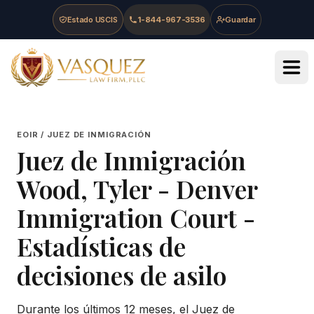
Skip to main content
Skip to navigation
Skip to footer
Estado USCIS
1-844-967-3536
Guardar
Vasquez Law Firm - Home
EOIR / JUEZ DE INMIGRACIÓN
Juez de Inmigración
Wood, Tyler
-
Denver
Immigration Court
-
Estadísticas de
decisiones de asilo
Durante los últimos 12 meses, el Juez de