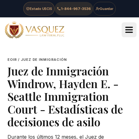
Skip to main content
Skip to navigation
Skip to footer
Estado USCIS
1-844-967-3536
Guardar
Vasquez Law Firm - Home
EOIR / JUEZ DE INMIGRACIÓN
Juez de Inmigración
Windrow, Hayden E.
-
Seattle Immigration
Court
- Estadísticas de
decisiones de asilo
Durante los últimos 12 meses, el Juez de