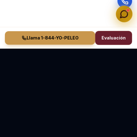
Llama 1-844-YO-PELEO
Evaluación
Vasquez Law Firm
YO PELEO® POR TI