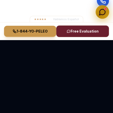
★★★★★
4.8
· Hablamos Español
1-844-YO-PELEO
Free Evaluation
Vasquez Law Firm
YO PELEO® POR TI