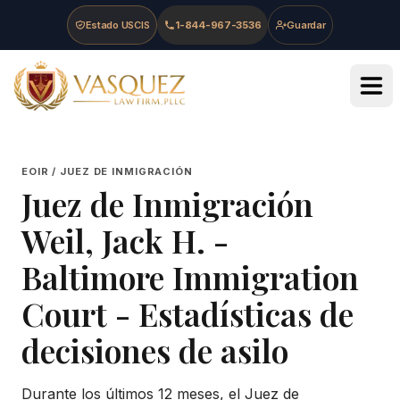
Skip to main content
Skip to navigation
Skip to footer
Estado USCIS
1-844-967-3536
Guardar
Vasquez Law Firm - Home
EOIR / JUEZ DE INMIGRACIÓN
Juez de Inmigración
Weil, Jack H.
-
Baltimore Immigration
Court
- Estadísticas de
decisiones de asilo
Durante los últimos 12 meses, el Juez de