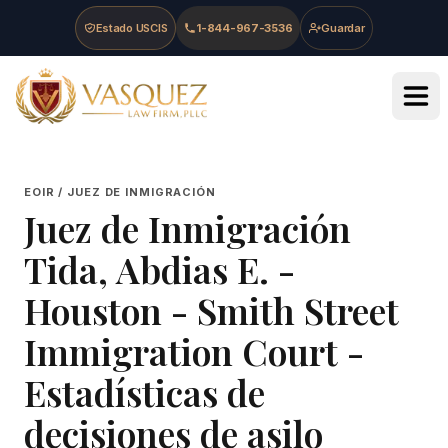
Skip to main content
Skip to navigation
Skip to footer
Estado USCIS
1-844-967-3536
Guardar
Vasquez Law Firm - Home
EOIR / JUEZ DE INMIGRACIÓN
Juez de Inmigración
Tida, Abdias E.
-
Houston - Smith Street
Immigration Court
-
Estadísticas de
decisiones de asilo