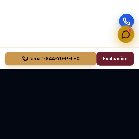
Llama 1-844-YO-PELEO
Evaluación
Vasquez Law Firm