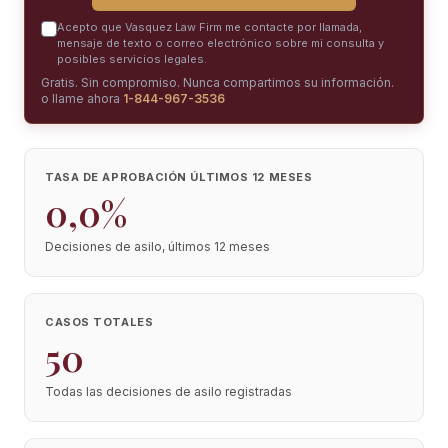
Acepto que Vasquez Law Firm me contacte por llamada,
mensaje de texto o correo electrónico sobre mi consulta y
posibles servicios legales.
Gratis. Sin compromiso. Nunca compartimos su información.
o llame ahora
1-844-967-3536
TASA DE APROBACIÓN ÚLTIMOS 12 MESES
0,0%
Decisiones de asilo, últimos 12 meses
CASOS TOTALES
50
Todas las decisiones de asilo registradas