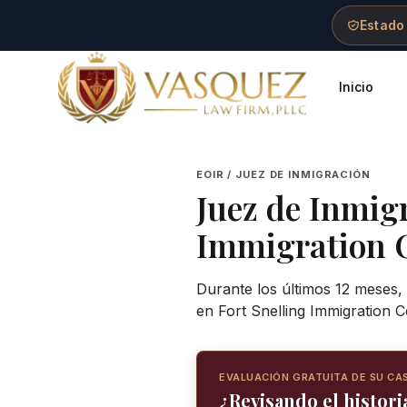
Skip to main content
Skip to navigation
Skip to footer
Estado
Inicio
Vasquez Law Firm - Home
EOIR / JUEZ DE INMIGRACIÓN
Juez de Inmig
Immigration 
Durante los últimos 12 meses, 
en Fort Snelling Immigration 
EVALUACIÓN GRATUITA DE SU CA
¿Revisando el historia