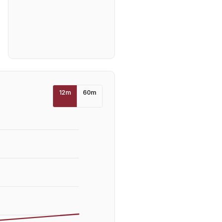
12
m
60
m