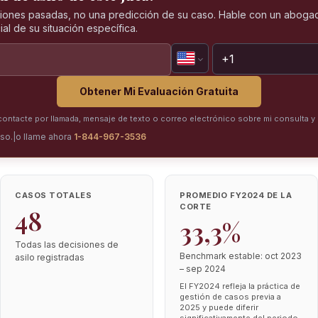
iones pasadas, no una predicción de su caso. Hable con un abogad
al de su situación específica.
Obtener Mi Evaluación Gratuita
ntacte por llamada, mensaje de texto o correo electrónico sobre mi consulta y 
iso.
|
o llame ahora
1-844-967-3536
CASOS TOTALES
PROMEDIO FY2024 DE LA
CORTE
48
33,3%
Todas las decisiones de
Benchmark estable: oct 2023
asilo registradas
– sep 2024
El FY2024 refleja la práctica de
gestión de casos previa a
2025 y puede diferir