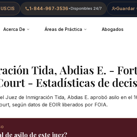
 USCIS
1-844-967-3536
Guardar 
•
Disponibles 24/7
Acerca De
Áreas de Práctica
Abogados
ración
Tida, Abdias E.
-
For
Court
- Estadísticas de decis
el Juez de Inmigración Tida, Abdias E. aprobó asilo en el 
Court, según datos de EOIR liberados por FOIA.
SO
l de asilo de este juez?