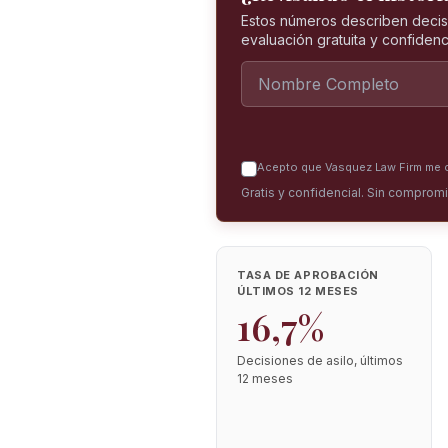
Estos números describen decis
evaluación gratuita y confidenci
Acepto que Vasquez Law Firm me co
Gratis y confidencial. Sin comprom
TASA DE APROBACIÓN
ÚLTIMOS 12 MESES
16,7%
Decisiones de asilo, últimos
12 meses